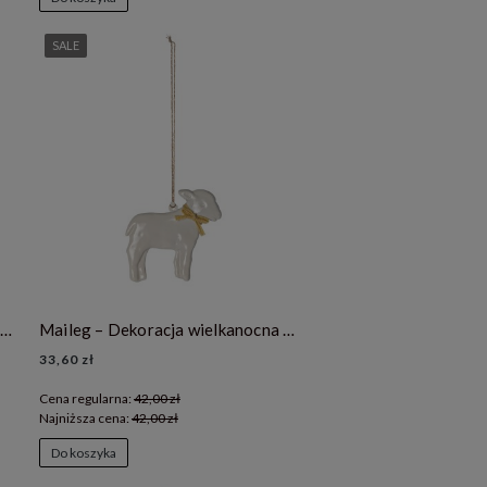
SALE
Maileg – Dekoracja wielkanocna baranek- lamb green
Maileg – Dekoracja wielkanocna baranek- lamb yellow
33,60 zł
Cena regularna:
42,00 zł
Najniższa cena:
42,00 zł
Do koszyka