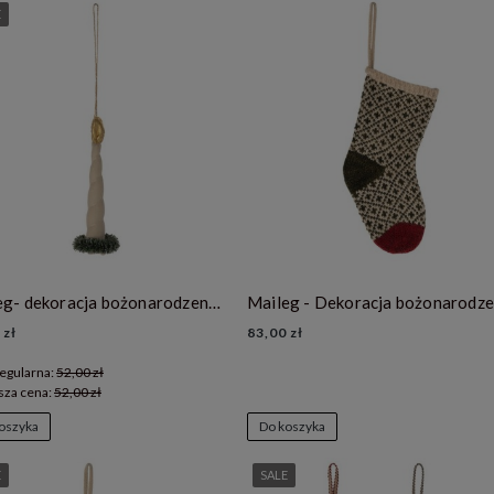
E
Maileg- dekoracja bożonarodzeniowa - Candlelight ornament
 zł
83,00 zł
egularna:
52,00 zł
sza cena:
52,00 zł
oszyka
Do koszyka
E
SALE