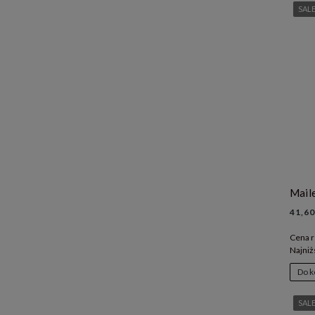
SAL
41,60
Cena r
Najniż
Do k
SAL