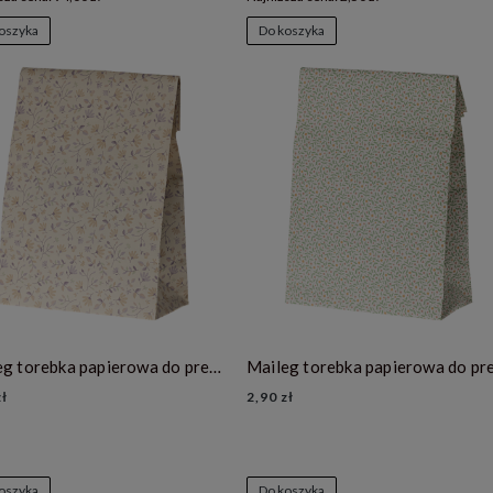
oszyka
Do koszyka
Maileg torebka papierowa do prezentów- Merle heather
zł
2,90 zł
oszyka
Do koszyka