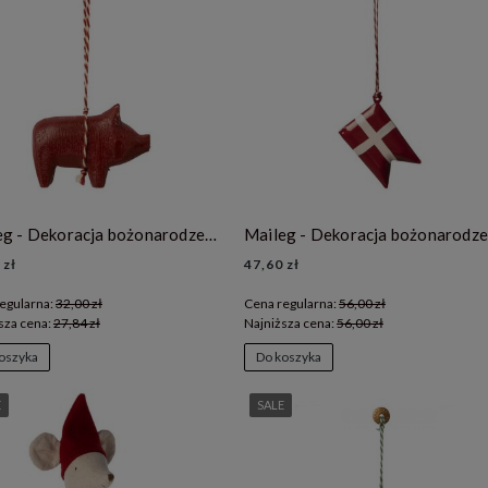
Maileg - Dekoracja bożonarodzeniowa - drewniana świnka - red
 zł
47,60 zł
egularna:
32,00 zł
Cena regularna:
56,00 zł
sza cena:
27,84 zł
Najniższa cena:
56,00 zł
oszyka
Do koszyka
E
SALE