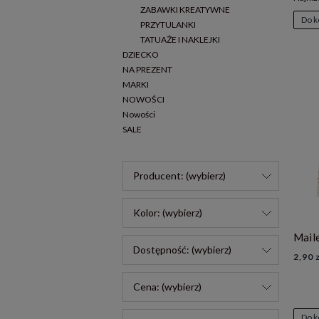
ZABAWKI KREATYWNE
Do k
PRZYTULANKI
TATUAŻE I NAKLEJKI
DZIECKO
NA PREZENT
MARKI
NOWOŚCI
Nowości
SALE
Producent: (wybierz)
Kolor: (wybierz)
Dostępność: (wybierz)
2,90 
Cena: (wybierz)
Do k