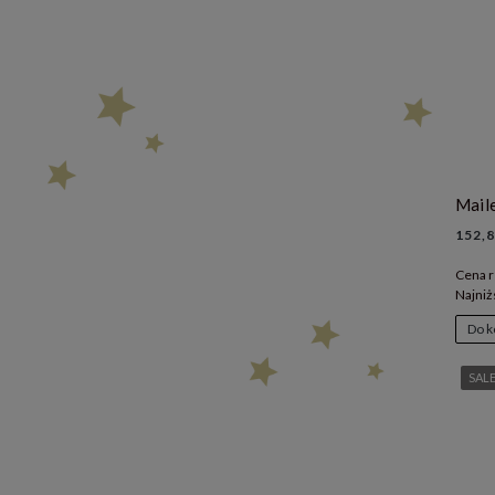
152,8
Cena r
Najniż
Do k
SAL