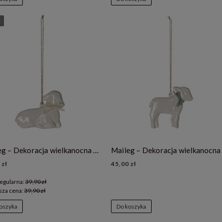
E
Maileg – Dekoracja wielkanocna baranek- lamb off white
 zł
45,00 zł
egularna:
39,90 zł
sza cena:
39,90 zł
oszyka
Do koszyka