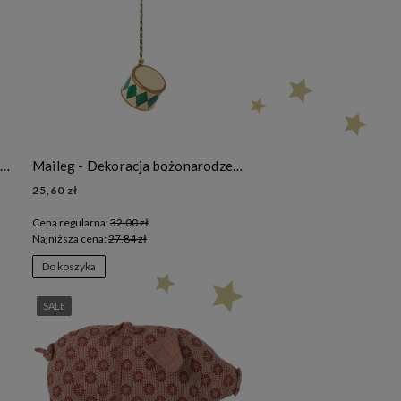
Maileg - Dekoracja bożonarodzeniowa - Zawieszka choinkowa – Small drum-Dark green
Maileg - Dekoracja bożonarodzeniowa - Zawieszka choinkowa – Small drum-Dark green/ cream
25,60 zł
Cena regularna:
32,00 zł
Najniższa cena:
27,84 zł
Do koszyka
SALE