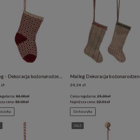
Maileg - Dekoracja bożonarodzeniowa - świąteczna skarpeta- Christmas stocking - Red
 zł
20,24 zł
egularna:
83,00 zł
Cena regularna:
25,30 zł
sza cena:
83,00 zł
Najniższa cena:
22,01 zł
oszyka
Do koszyka
E
SALE