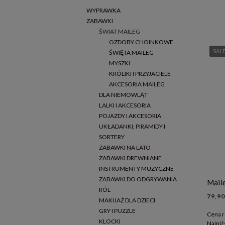
WYPRAWKA
ZABAWKI
ŚWIAT MAILEG
OZDOBY CHOINKOWE
SAL
ŚWIĘTA MAILEG
MYSZKI
KRÓLIKI I PRZYJACIELE
AKCESORIA MAILEG
DLA NIEMOWLĄT
LALKI I AKCESORIA
POJAZDY I AKCESORIA
UKŁADANKI, PIRAMIDY I
SORTERY
ZABAWKI NA LATO
ZABAWKI DREWNIANE
INSTRUMENTY MUZYCZNE
ZABAWKI DO ODGRYWANIA
RÓL
79,90
MAKIJAŻ DLA DZIECI
GRY I PUZZLE
Cena r
KLOCKI
Najniż