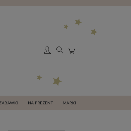
Zarejestruj się
Zaloguj się
ZABAWKI
NA PREZENT
MARKI