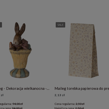
E
SALE
Maileg - Dekoracja wielkanocna - Easter Bunny nr 14
 zł
2,13 zł
egularna:
94,00 zł
Cena regularna:
2,50 zł
sza cena:
94,00 zł
Najniższa cena:
2,50 zł