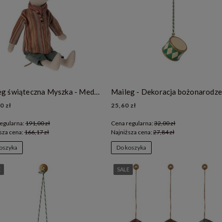
Maileg świąteczna Myszka - Medium Christmas mouse - Boy
0 zł
25,60 zł
egularna:
191,00 zł
Cena regularna:
32,00 zł
sza cena:
166,17 zł
Najniższa cena:
27,84 zł
oszyka
Do koszyka
E
SALE