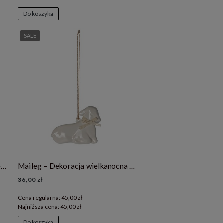
Do koszyka
SALE
Maileg torebka papierowa do prezentów- Berry branches
Maileg – Dekoracja wielkanocna baranek- lamb powder
36,00 zł
Cena regularna:
45,00 zł
Najniższa cena:
45,00 zł
Do koszyka