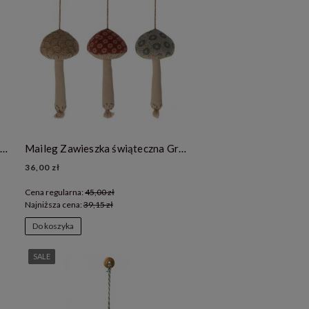
Maileg - Dekoracja bożonarodzeniowa - Zawieszka metalowa flaga Danii
Maileg Zawieszka świąteczna Grzybek-Mushroom ornament
36,00 zł
Cena regularna:
45,00 zł
Najniższa cena:
39,15 zł
Do koszyka
SALE