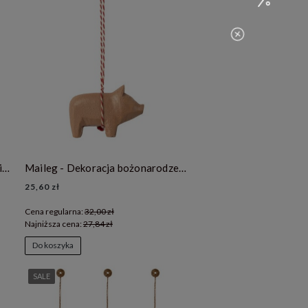
Maileg Dekoracja bożonarodzeniowa - Christmas stocking ( 2 wzory do wyboru)
Maileg - Dekoracja bożonarodzeniowa - drewniana świnka -old rose
25,60 zł
Cena regularna:
32,00 zł
Najniższa cena:
27,84 zł
Do koszyka
SALE