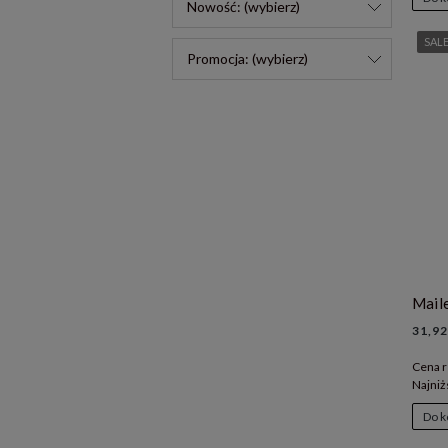
Nowość: (wybierz)
SAL
Promocja: (wybierz)
31,92
Cena r
Najniż
Do k