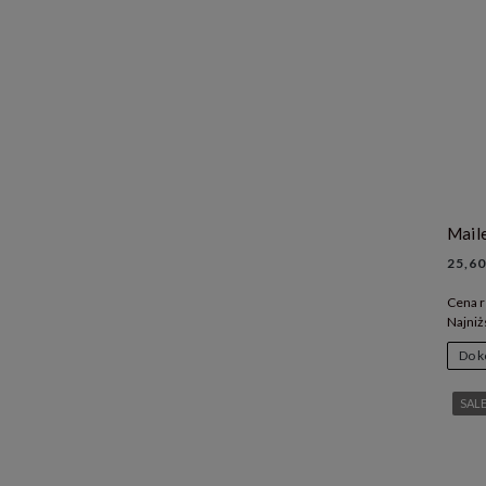
25,60
Cena r
Najniż
Do k
SAL