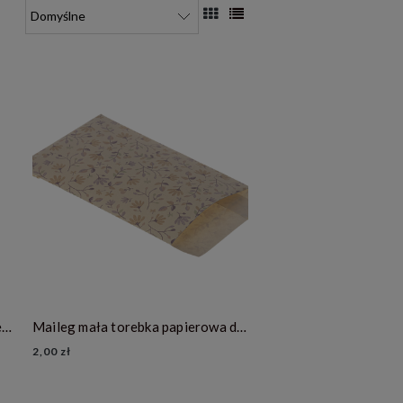
Maileg torebka papierowa do prezentów - Merle heather Mini
Maileg mała torebka papierowa do prezentów- Merle heather
2,00 zł