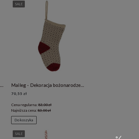
SALE
Maileg - Dekoracja bożonarodzeniowa - świąteczna skarpeta- Christmas stocking - Winter green
Maileg - Dekoracja bożonarodzeniowa - świąteczna skarpeta- Christmas stocking - Soft grey
70,55 zł
Cena regularna:
83,00 zł
Najniższa cena:
83,00 zł
Do koszyka
SALE