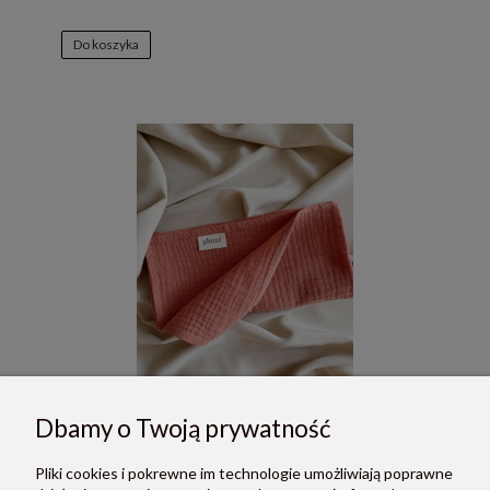
Do koszyka
Dbamy o Twoją prywatność
PLUMÉ pieluszka muślinowa 50x50- marsala
35,00 zł
Pliki cookies i pokrewne im technologie umożliwiają poprawne