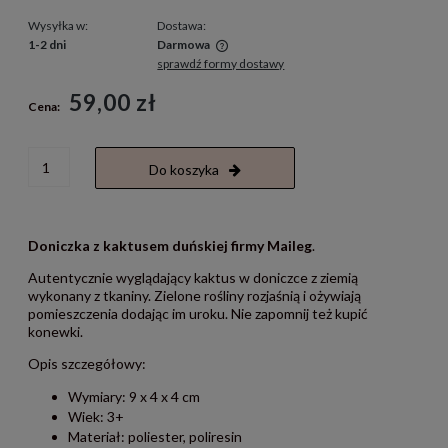
Wysyłka w:
Dostawa:
1-2 dni
Darmowa
sprawdź formy dostawy
Cena nie zawiera ewentualnych kosztów płatności
59,00 zł
Cena:
Do koszyka
Doniczka z kaktusem duńskiej firmy Maileg
.
Autentycznie wyglądający kaktus w doniczce z ziemią
wykonany z tkaniny. Zielone rośliny rozjaśnią i ożywiają
pomieszczenia dodając im uroku. Nie zapomnij też kupić
konewki.
Opis szczegółowy:
Wymiary: 9 x 4 x 4 cm
Wiek: 3+
Materiał: poliester, poliresin