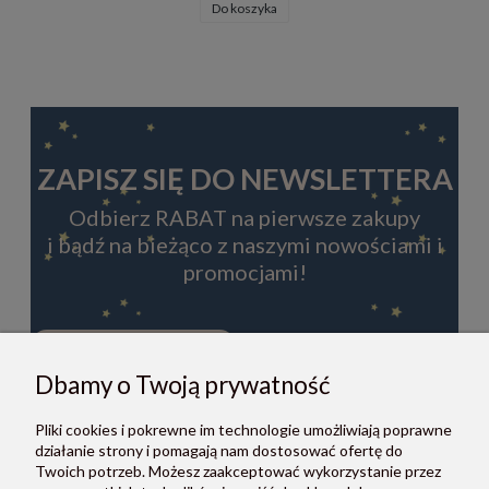
Do koszyka
ZAPISZ SIĘ DO NEWSLETTERA
Odbierz RABAT na pierwsze zakupy
i bądź na bieżąco z naszymi nowościami i
promocjami!
Dbamy o Twoją prywatność
ZAPISZ SIĘ
Pliki cookies i pokrewne im technologie umożliwiają poprawne
Zapisując się do newslettera, akceptujesz Regulamin i Politykę
działanie strony i pomagają nam dostosować ofertę do
prywatności.
Twoich potrzeb. Możesz zaakceptować wykorzystanie przez