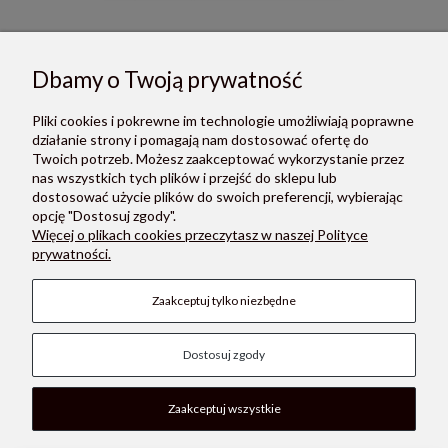
Konges Slojd - Spodnie dresowe Lou - ALMOND MILK
Dbamy o Twoją prywatność
85,50 zł
Cena regularna:
190,00 zł
Pliki cookies i pokrewne im technologie umożliwiają poprawne
Najniższa cena:
149,00 zł
działanie strony i pomagają nam dostosować ofertę do
Twoich potrzeb. Możesz zaakceptować wykorzystanie przez
Do koszyka
nas wszystkich tych plików i przejść do sklepu lub
dostosować użycie plików do swoich preferencji, wybierając
opcję "Dostosuj zgody".
Więcej o plikach cookies przeczytasz w naszej Polityce
prywatności.
O NAS
Zaakceptuj tylko niezbędne
POMOC
Dostosuj zgody
PŁATNOŚCI I DOSTAWA
MOON STORE W SOCIAL MEDIA
Zaakceptuj wszystkie