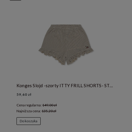
Konges Slojd -szorty ITTY FRILL SHORTS- STRIPE BLUE
59,60 zł
Cena regularna:
149,00 zł
Najniższa cena:
135,20 zł
Do koszyka