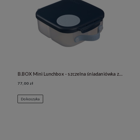
B.BOX Mini Lunchbox - szczelna śniadaniówka z przegródkami - Midnight
77,00 zł
Do koszyka