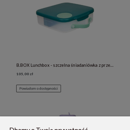
B.BOX Lunchbox - szczelna śniadaniówka z przegródkami i wkładem chłodzącym - Emerald Forest
105,00 zł
Powiadom o dostępności