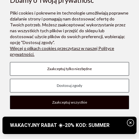
Dbamy o Twoją prywatność
Pliki cookies i pokrewne im technologie umożliwiają poprawne
działanie strony i pomagają nam dostosować ofertę do
Twoich potrzeb. Możesz zaakceptować wykorzystanie przez
nas wszystkich tych plików i przejść do sklepu lub
dostosować użycie plików do swoich preferencji, wybierając
opcję "Dostosuj zgody".
Więcej o plikach cookies przeczytasz w naszej Polityce
prywatności.
B.BOX Butelka termiczna ze składanym ustnikiem – termos ze stali nierdzewnej 1l - Lilac Love
Zaakceptuj tylko niezbędne
179,00 zł
Dostosuj zgody
Do koszyka
Zaakceptuj wszystkie