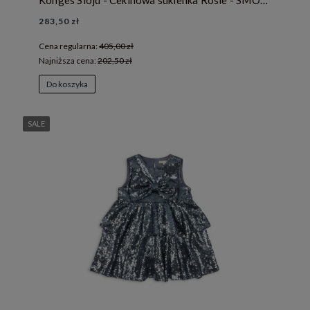
Konges Slojd - Cekinowa sukienka Rosie - SMOKE GRAY
283,50 zł
Cena regularna:
405,00 zł
Najniższa cena:
202,50 zł
Do koszyka
SALE