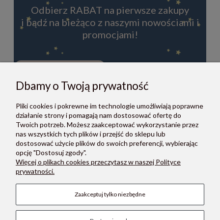
Odbierz RABAT na pierwsze zakupy
i bądź na bieżąco z naszymi nowościami i
promocjami!
Dbamy o Twoją prywatność
ZAPISZ SIĘ
Pliki cookies i pokrewne im technologie umożliwiają poprawne
Zapisując się do newslettera, akceptujesz Regulamin i Politykę
działanie strony i pomagają nam dostosować ofertę do
prywatności.
Twoich potrzeb. Możesz zaakceptować wykorzystanie przez
nas wszystkich tych plików i przejść do sklepu lub
dostosować użycie plików do swoich preferencji, wybierając
opcję "Dostosuj zgody".
Więcej o plikach cookies przeczytasz w naszej Polityce
prywatności.
O NAS
Zaakceptuj tylko niezbędne
POMOC