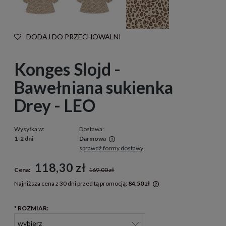
DODAJ DO PRZECHOWALNI
Konges Slojd -
Bawełniana sukienka
Drey - LEO
Wysyłka w:
Dostawa:
1-2 dni
Darmowa
sprawdź formy dostawy
Cena nie zawiera ewentualnych kosztów płatności
118,30 zł
Cena:
169,00 zł
Najniższa cena z 30 dni przed tą promocją:
84,50 zł
Jeżeli produkt jest s
30 dni, wyświetlana j
*
ROZMIAR:
momentu, kiedy produ
sprzedaży.