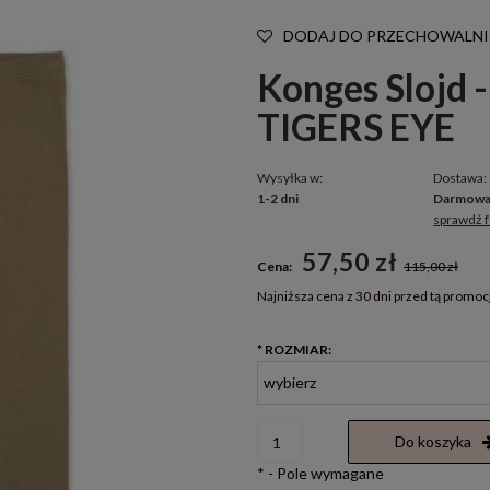
DODAJ DO PRZECHOWALNI
Konges Slojd -
TIGERS EYE
Wysyłka w:
Dostawa:
1-2 dni
Darmow
sprawdź 
Cena nie zawiera ewentualnych kosztó
57,50 zł
Cena:
115,00 zł
płatności
Najniższa cena z 30 dni przed tą promoc
Jeżeli produkt jest sprzedawany k
*
ROZMIAR:
30 dni, wyświetlana jest najniższ
momentu, kiedy produkt pojawił 
sprzedaży.
Do koszyka
*
- Pole wymagane