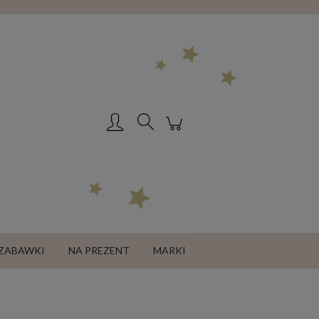
Utwórz konto
Zaloguj się
ZABAWKI
NA PREZENT
MARKI