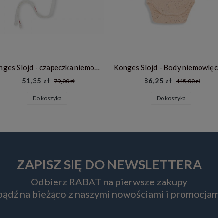
Konges Slojd - czapeczka niemowlęca Minnie - AMOUR ROUGE
51,35 zł
86,25 zł
79,00 zł
115,00 zł
Do koszyka
Do koszyka
ZAPISZ SIĘ DO NEWSLETTERA
Odbierz RABAT na pierwsze zakupy
 bądź na bieżąco z naszymi nowościami i promocjam