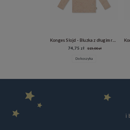
Konges Slojd - Bluzka z długim rękawem Minnie z organicznej bawełny pointelle - ETOILE
74,75 zł
115,00 zł
Do koszyka
i