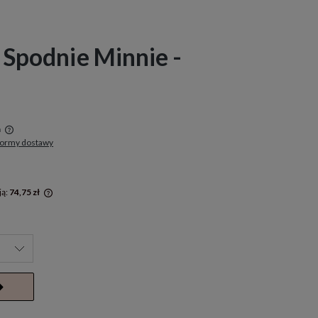
 Spodnie Minnie -
a
formy dostawy
w
ją:
74,75 zł
rócej niż
a cena od
się w