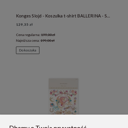
Konges Slojd - Koszulka t-shirt BALLERINA - STRAWBERRY ICE
129,35 zł
Cena regularna:
199,00 zł
Najniższa cena:
199,00 zł
Do koszyka