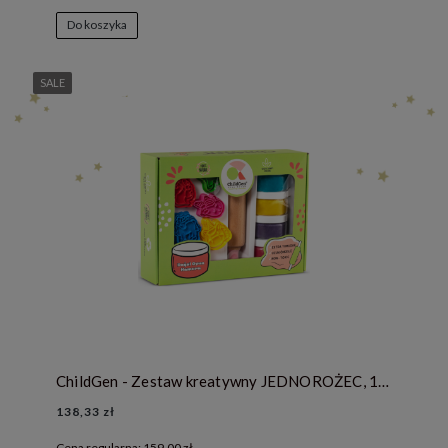
Do koszyka
SALE
ChildGen - Zestaw kreatywny JEDNOROŻEC, 100% naturalna ciastolina i akcesoria
138,33 zł
Cena regularna:
159,00 zł