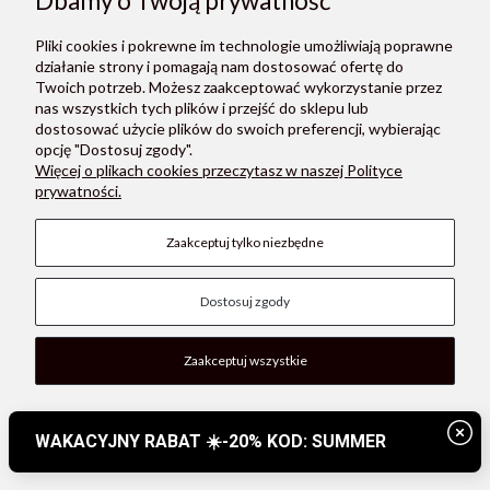
Dbamy o Twoją prywatność
Pliki cookies i pokrewne im technologie umożliwiają poprawne
działanie strony i pomagają nam dostosować ofertę do
Twoich potrzeb. Możesz zaakceptować wykorzystanie przez
Konges Slojd - Zestaw tatuaży do stylizacji GEM STONES AND TATTOOS - GIRL
nas wszystkich tych plików i przejść do sklepu lub
59,00 zł
dostosować użycie plików do swoich preferencji, wybierając
opcję "Dostosuj zgody".
Więcej o plikach cookies przeczytasz w naszej Polityce
Do koszyka
prywatności.
Zaakceptuj tylko niezbędne
SALE
Dostosuj zgody
Zaakceptuj wszystkie