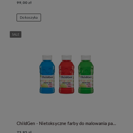
99,00 zł
Do koszyka
SALE
ChildGen - Nietoksyczne farby do malowania palcami 3x 350ml - niebieska, czerwona, zielona
73,95 zł