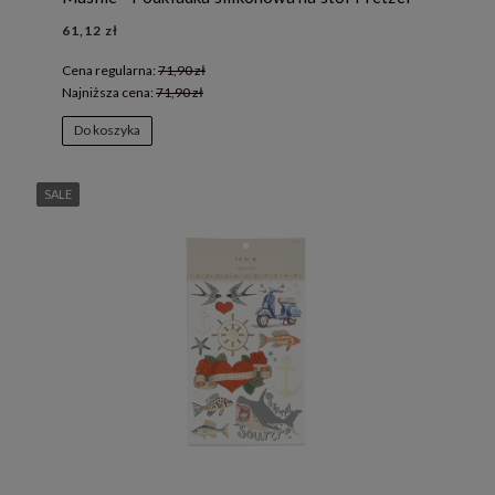
61,12 zł
Cena regularna:
71,90 zł
Najniższa cena:
71,90 zł
Do koszyka
SALE