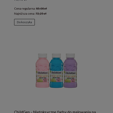
Cena regularna:
85,00 zł
Najniższa cena:
72,25 zł
Do koszyka
ChildGen - Nietoksyczne farby do malowania palcami 3x 350ml PASTELOWE - różowa, niebieska, fioletowa