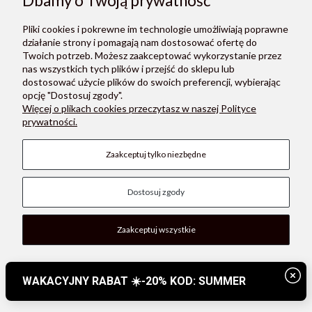
Dbamy o Twoją prywatność
Pliki cookies i pokrewne im technologie umożliwiają poprawne
działanie strony i pomagają nam dostosować ofertę do
Twoich potrzeb. Możesz zaakceptować wykorzystanie przez
Konges Slojd - portfel LOVE LETTER - PINK GLITTER
nas wszystkich tych plików i przejść do sklepu lub
dostosować użycie plików do swoich preferencji, wybierając
72,25 zł
opcję "Dostosuj zgody".
Więcej o plikach cookies przeczytasz w naszej Polityce
Cena regularna:
85,00 zł
prywatności.
Najniższa cena:
70,55 zł
Do koszyka
Zaakceptuj tylko niezbędne
SALE
Dostosuj zgody
Zaakceptuj wszystkie