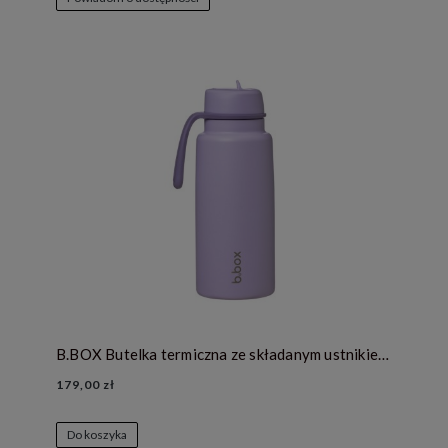
B.BOX Butelka termiczna ze składanym ustnikiem – termos ze stali nierdzewnej 1l - Lilac Love
179,00 zł
Do koszyka