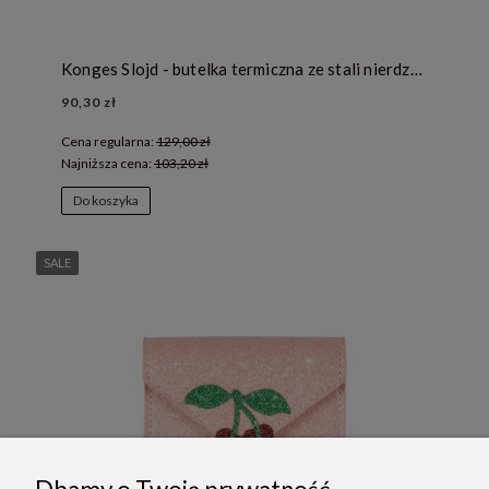
Konges Slojd - butelka termiczna ze stali nierdzewnej - BON COEUR COLORÉ
90,30 zł
Cena regularna:
129,00 zł
Najniższa cena:
103,20 zł
Do koszyka
SALE