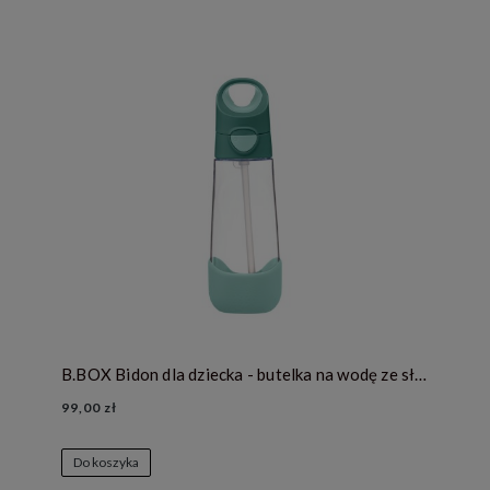
B.BOX Bidon dla dziecka - butelka na wodę ze słomką tritanowa 600ml - Emerald Forest
99,00 zł
Do koszyka