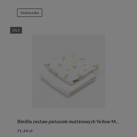
Do koszyka
SALE
BimBla zestaw pieluszek muślinowych Yellow Mellow - ecru
71,20 zł