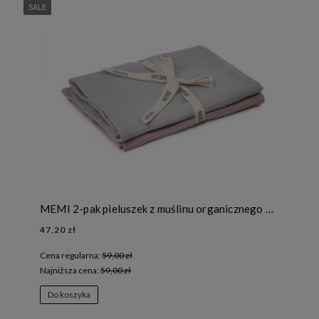
SALE
MEMI 2-pak pieluszek z muślinu organicznego 45x45 light grey / powder pink
47,20 zł
Cena regularna:
59,00 zł
Najniższa cena:
59,00 zł
Do koszyka