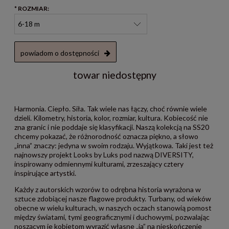
30 dni, wyświetlana j
*
ROZMIAR:
momentu, kiedy produ
sprzedaży.
powiadom o dostępności
towar niedostępny
Harmonia. Ciepło. Siła. Tak wiele nas łączy, choć równie wiele
dzieli. Kilometry, historia, kolor, rozmiar, kultura. Kobiecość nie
zna granic i nie poddaje się klasyfikacji. Naszą kolekcją na SS20
chcemy pokazać, że różnorodność oznacza piękno, a słowo
„inna” znaczy: jedyna w swoim rodzaju. Wyjątkowa. Taki jest też
najnowszy projekt Looks by Luks pod nazwą DIVERSITY,
inspirowany odmiennymi kulturami, zrzeszający cztery
inspirujące artystki.
Każdy z autorskich wzorów to odrębna historia wyrażona w
sztuce zdobiącej nasze flagowe produkty. Turbany, od wieków
obecne w wielu kulturach, w naszych oczach stanowią pomost
między światami, tymi geograficznymi i duchowymi, pozwalając
noszącym je kobietom wyrazić własne „ja” na nieskończenie