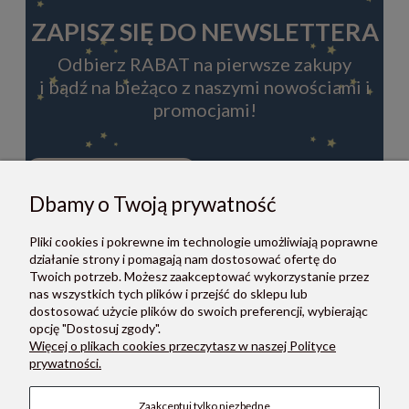
ZAPISZ SIĘ DO NEWSLETTERA
Odbierz RABAT na pierwsze zakupy
i bądź na bieżąco z naszymi nowościami i
promocjami!
Dbamy o Twoją prywatność
ZAPISZ SIĘ
Pliki cookies i pokrewne im technologie umożliwiają poprawne
Zapisując się do newslettera, akceptujesz Regulamin i Politykę
działanie strony i pomagają nam dostosować ofertę do
prywatności.
Twoich potrzeb. Możesz zaakceptować wykorzystanie przez
nas wszystkich tych plików i przejść do sklepu lub
dostosować użycie plików do swoich preferencji, wybierając
opcję "Dostosuj zgody".
Więcej o plikach cookies przeczytasz w naszej Polityce
prywatności.
O NAS
Zaakceptuj tylko niezbędne