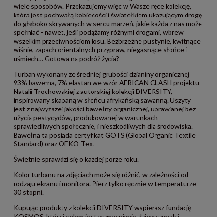
wiele sposobów. Przekazujemy więc w Wasze ręce kolekcję,
która jest pochwałą kobiecości i światełkiem ukazującym drogę
do głęboko skrywanych w sercu marzeń, jakie każda z nas może
spełniać - nawet, jeśli podążamy różnymi drogami, wbrew
wszelkim przeciwnościom losu. Bezbrzeżne pustynie, kwitnące
wiśnie, zapach orientalnych przypraw, niegasnące słońce i
uśmiech… Gotowa na podróż życia?
Turban wykonany ze średniej grubości dzianiny organicznej
93% bawełna, 7% elastan we wzór AFRICAN CLASH projektu
Natalii Trochowskiej z autorskiej kolekcji DIVERSITY,
inspirowany skapaną w słońcu afrykańską sawanną. Uszyty
jest z najwyższej jakości bawełny organicznej, uprawianej bez
użycia pestycydów, produkowanej w warunkach
sprawiedliwych społecznie, i nieszkodliwych dla środowiska.
Bawełna ta posiada certyfikat GOTS (Global Organic Textile
Standard) oraz OEKO-Tex.
Świetnie sprawdzi się o każdej porze roku.
Kolor turbanu na zdjęciach może się różnić, w zależności od
rodzaju ekranu i monitora. Pierz tylko ręcznie w temperaturze
30 stopni.
Kupując produkty z kolekcji DIVERSITY wspierasz fundację
KOSMOS, której celem jest wzmacnianie dziewczynek i