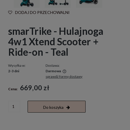
DODAJ DO PRZECHOWALNI
smarTrike - Hulajnoga
4w1 Xtend Scooter +
Ride-on - Teal
Wysyłka w:
Dostawa:
2-3 dni
Darmowa
sprawdź formy dostawy
Cena nie zawiera ewentualnych kosztów płatności
669,00 zł
Cena:
Do koszyka