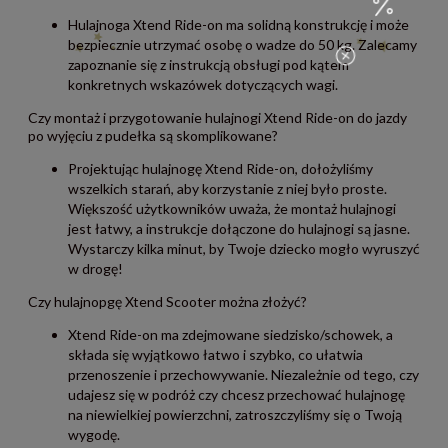
Hulajnoga Xtend Ride-on ma solidną konstrukcję i może
bezpiecznie utrzymać osobę o wadze do 50 kg. Zalecamy
zapoznanie się z instrukcją obsługi pod kątem
konkretnych wskazówek dotyczących wagi.
Czy montaż i przygotowanie hulajnogi Xtend Ride-on do jazdy
po wyjęciu z pudełka są skomplikowane?
Projektując hulajnogę Xtend Ride-on, dołożyliśmy
wszelkich starań, aby korzystanie z niej było proste.
Większość użytkowników uważa, że montaż hulajnogi
jest łatwy, a instrukcje dołączone do hulajnogi są jasne.
Wystarczy kilka minut, by Twoje dziecko mogło wyruszyć
w drogę!
Czy hulajnopgę Xtend Scooter można złożyć?
Xtend Ride-on ma zdejmowane siedzisko/schowek, a
składa się wyjątkowo łatwo i szybko, co ułatwia
przenoszenie i przechowywanie. Niezależnie od tego, czy
udajesz się w podróż czy chcesz przechować hulajnogę
na niewielkiej powierzchni, zatroszczyliśmy się o Twoją
wygodę.