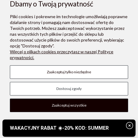
Dbamy o Twoją prywatność
ZAPISZ SIĘ
Pliki cookies i pokrewne im technologie umożliwiają poprawne
Zapisując się do newslettera, akceptujesz Regulamin i Politykę
działanie strony i pomagają nam dostosować ofertę do
prywatności.
Twoich potrzeb. Możesz zaakceptować wykorzystanie przez
nas wszystkich tych plików i przejść do sklepu lub
dostosować użycie plików do swoich preferencji, wybierając
opcję "Dostosuj zgody".
Więcej o plikach cookies przeczytasz w naszej Polityce
prywatności.
O NAS
Zaakceptuj tylko niezbędne
POMOC
Dostosuj zgody
PŁATNOŚCI I DOSTAWA
MOON STORE W SOCIAL MEDIA
Zaakceptuj wszystkie
Pokaż pełną wersję strony
, powered by
.
Sklep internetowy Shoplo.pl
Shoper