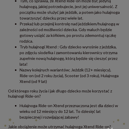
Tym, co sprawia, że Xtend Ride-on może być jedyną
hulajnogą, jakiej potrzebujecie, jest jej uniwersalność. Z
początku może służyć jak jeździk, a potem jako hulajnoga
towarzyszyć dziecku przez wiele lat.
Przekaż lub przejmij kontrolę nad jeździkiem/hulajnogą w
zależności od możliwości dziecka. Gdy maluch będzie
gotowy usiąść za kółkiem, po prostu zdemontuj rączkę
rodzica.
Tryb hulajnogi Xtend : Gdy dziecko wyrośnie z jeździka,
po zdjęciu siodełka i zamontowaniu kierownicy otrzyma
zupełnie nową hulajnogę, którą będzie się cieszyć przez
lata!
Nazwy kolejnych wariantów; Jeździk (12+ miesięcy),
Ride-on (od 2 roku życia), Scooter (od 3 roku), Hulajnoga
Xtend (od 9 lat)
Od którego roku życia i jak długo dziecko może korzystać z
hulajnogi Ride-on?
Hulajnoga Ride-on Xtend przeznaczona jest dla dzieci w
wieku od 12 miesięcy do 12 lat. To dziesięć lat
bezpiecznej i rozwijającej zabawy!
Jakie obciążenie może utrzymać hulajnoga Xtend Ride-on?