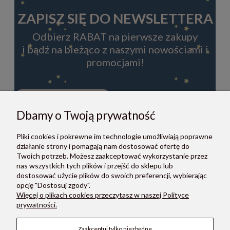
ZAPISZ SIĘ DO NEWSLETTERA
Odbierz RABAT na pierwsze zakupy
i bądź na bieżąco z naszymi nowościami i
promocjami!
Dbamy o Twoją prywatność
ZAPISZ SIĘ
Pliki cookies i pokrewne im technologie umożliwiają poprawne
Zapisując się do newslettera, akceptujesz Regulamin i Politykę
działanie strony i pomagają nam dostosować ofertę do
prywatności.
Twoich potrzeb. Możesz zaakceptować wykorzystanie przez
nas wszystkich tych plików i przejść do sklepu lub
dostosować użycie plików do swoich preferencji, wybierając
opcję "Dostosuj zgody".
Więcej o plikach cookies przeczytasz w naszej Polityce
prywatności.
O NAS
Zaakceptuj tylko niezbędne