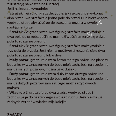
z ilustracją na kostce na ilustracji:
Jeśli na kostce wypadnie:
-
Strażak i wiadro:
gracz decyduje, jaką akcję chce wykonać -
albo przesuwa strażaka o jedno pole do przodu lub bierz wiadro
wody ze stosu aby użyć go do zgaszenia pożaru w swojej
następnej turze.
-
Strażak x2
: gracz przesuwa figurkę strażaka maksymalnie o
dwa pola do przodu. Jeśli nie ma możliwości ruszenia się o dwa
pola to rusza się o jedno.
-
Strażak x3:
gracz przesuwa figurkę strażaka maksymalnie o
trzy pola do przodu. Jeśli nie ma możliwości ruszenia się o dwa
pola to rusza się o jedno lub o dwa.
-
Mały pożar:
gracz umieszcza żeton małego pożaru na planszy
budynku w wyznaczonych do tego miejscach. Jeśli na stosie nie
ma już małych pożarów, można użyć dużego.
-
Duży pożar:
gracz umieszcza duży żeton dużego pożaru na
budynku w wyznaczonych do tego miejscach. Jeśli na stosie nie
ma już dużych pożarów zamiast tego można użyć dwóch
małych.
-
Wiadro x2
: gracz bierze dwa wiadra wody ze stosu i
zachowuje je do następnego swojego ruchu. Jeśli nie ma już
żadnych żetonów wiader, mija kolejka
ZASADY