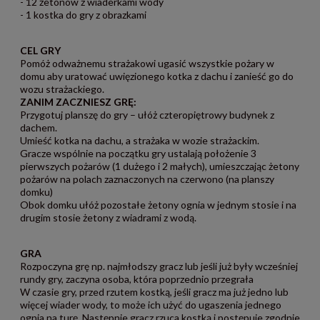
- 12 żetonów z wiaderkami wody
- 1 kostka do gry z obrazkami
CEL GRY
Pomóż odważnemu strażakowi ugasić wszystkie pożary w
domu aby uratować uwięzionego kotka z dachu i zanieść go do
wozu strażackiego.
ZANIM ZACZNIESZ GRĘ:
Przygotuj planszę do gry – ułóż czteropiętrowy budynek z
dachem.
Umieść kotka na dachu, a strażaka w wozie strażackim.
Gracze wspólnie na początku gry ustalają położenie 3
pierwszych pożarów (1 dużego i 2 małych), umieszczając żetony
pożarów na polach zaznaczonych na czerwono (na planszy
domku)
Obok domku ułóż pozostałe żetony ognia w jednym stosie i na
drugim stosie żetony z wiadrami z wodą.
GRA
Rozpoczyna grę np. najmłodszy gracz lub jeśli już były wcześniej
rundy gry, zaczyna osoba, która poprzednio przegrała
W czasie gry, przed rzutem kostką, jeśli gracz ma już jedno lub
więcej wiader wody, to może ich użyć do ugaszenia jednego
ognia na turę. Następnie gracz rzuca kostką i postępuje zgodnie