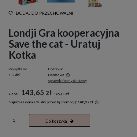
DODAJ DO PRZECHOWALNI
Londji Gra kooperacyjna
Save the cat - Uratuj
Kotka
Wysyłka w:
Dostawa:
1-2 dni
Darmowa
sprawdź formy dostawy
Cena nie zawiera ewentualnych kosztów płatności
143,65 zł
Cena:
169,00 zł
Najniższa cena z 30 dni przed tą promocją:
140,27 zł
Jeżeli produkt jest 
30 dni, wyświetlana 
momentu, kiedy prod
Do koszyka
sprzedaży.