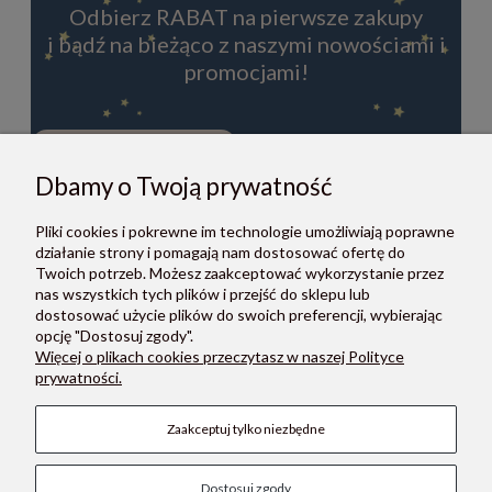
Odbierz RABAT na pierwsze zakupy
i bądź na bieżąco z naszymi nowościami i
promocjami!
Dbamy o Twoją prywatność
ZAPISZ SIĘ
Pliki cookies i pokrewne im technologie umożliwiają poprawne
Zapisując się do newslettera, akceptujesz Regulamin i Politykę
działanie strony i pomagają nam dostosować ofertę do
prywatności.
Twoich potrzeb. Możesz zaakceptować wykorzystanie przez
nas wszystkich tych plików i przejść do sklepu lub
dostosować użycie plików do swoich preferencji, wybierając
opcję "Dostosuj zgody".
Więcej o plikach cookies przeczytasz w naszej Polityce
prywatności.
O NAS
Zaakceptuj tylko niezbędne
POMOC
Dostosuj zgody
PŁATNOŚCI I DOSTAWA