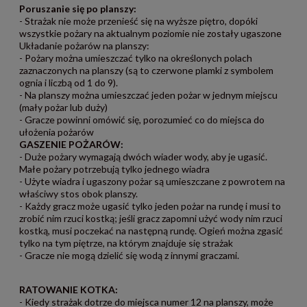
Poruszanie się po planszy:
- Strażak nie może przenieść się na wyższe piętro, dopóki
wszystkie pożary na aktualnym poziomie nie zostały ugaszone
Układanie pożarów na planszy:
- Pożary można umieszczać tylko na określonych polach
zaznaczonych na planszy (są to czerwone plamki z symbolem
ognia i liczbą od 1 do 9).
- Na planszy można umieszczać jeden pożar w jednym miejscu
(mały pożar lub duży)
- Gracze powinni omówić się, porozumieć co do miejsca do
ułożenia pożarów
GASZENIE POŻARÓW:
- Duże pożary wymagają dwóch wiader wody, aby je ugasić.
Małe pożary potrzebują tylko jednego wiadra
- Użyte wiadra i ugaszony pożar są umieszczane z powrotem na
właściwy stos obok planszy.
- Każdy gracz może ugasić tylko jeden pożar na rundę i musi to
zrobić nim rzuci kostką; jeśli gracz zapomni użyć wody nim rzuci
kostką, musi poczekać na następną rundę. Ogień można zgasić
tylko na tym piętrze, na którym znajduje się strażak
- Gracze nie mogą dzielić się wodą z innymi graczami.
RATOWANIE KOTKA:
- Kiedy strażak dotrze do miejsca numer 12 na planszy, może