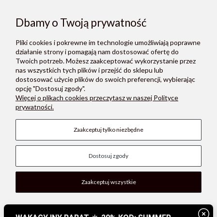
Dbamy o Twoją prywatność
ZAPISZ SIĘ
Pliki cookies i pokrewne im technologie umożliwiają poprawne
Zapisując się do newslettera, akceptujesz Regulamin i Politykę
działanie strony i pomagają nam dostosować ofertę do
prywatności.
Twoich potrzeb. Możesz zaakceptować wykorzystanie przez
nas wszystkich tych plików i przejść do sklepu lub
dostosować użycie plików do swoich preferencji, wybierając
opcję "Dostosuj zgody".
Więcej o plikach cookies przeczytasz w naszej Polityce
prywatności.
O NAS
Zaakceptuj tylko niezbędne
POMOC
Dostosuj zgody
PŁATNOŚCI I DOSTAWA
MOON STORE W SOCIAL MEDIA
Zaakceptuj wszystkie
Pokaż pełną wersję strony