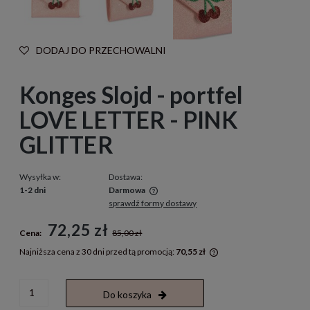
DODAJ DO PRZECHOWALNI
Konges Slojd - portfel
LOVE LETTER - PINK
GLITTER
Wysyłka w:
Dostawa:
1-2 dni
Darmowa
sprawdź formy dostawy
Cena nie zawiera ewentualnych kosztów płatności
72,25 zł
Cena:
85,00 zł
Najniższa cena z 30 dni przed tą promocją:
70,55 zł
Jeżeli produkt jest s
30 dni, wyświetlana j
momentu, kiedy produ
Do koszyka
sprzedaży.