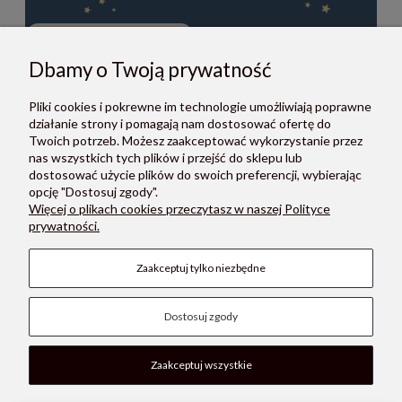
Dbamy o Twoją prywatność
ZAPISZ SIĘ
Pliki cookies i pokrewne im technologie umożliwiają poprawne
Zapisując się do newslettera, akceptujesz Regulamin i Politykę
działanie strony i pomagają nam dostosować ofertę do
prywatności.
Twoich potrzeb. Możesz zaakceptować wykorzystanie przez
nas wszystkich tych plików i przejść do sklepu lub
dostosować użycie plików do swoich preferencji, wybierając
opcję "Dostosuj zgody".
Więcej o plikach cookies przeczytasz w naszej Polityce
prywatności.
O NAS
Zaakceptuj tylko niezbędne
POMOC
Dostosuj zgody
PŁATNOŚCI I DOSTAWA
MOON STORE W SOCIAL MEDIA
Zaakceptuj wszystkie