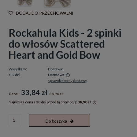
DODAJ DO PRZECHOWALNI
Rockahula Kids - 2 spinki
do włosów Scattered
Heart and Gold Bow
Wysyłka w:
Dostawa:
1-2 dni
Darmowa
sprawdź formy dostawy
Cena nie zawiera ewentualnych kosztów płatności
33,84 zł
Cena:
38,90 zł
Najniższa cena z 30 dni przed tą promocją:
38,90 zł
Jeżeli produkt jest s
30 dni, wyświetlana j
momentu, kiedy produ
Do koszyka
sprzedaży.