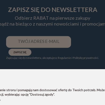
ZAPISZ SIĘ DO NEWSLETTERA
Odbierz RABAT na pierwsze zakupy
 bądź na bieżąco z naszymi nowościami i promocjam
ZAPISZ SIĘ
Zapisując się do newslettera, akceptujesz Regulamin i Politykę prywatności.
ałanie strony i pomagają nam dostosować ofertę do Twoich potrzeb. Może
POMOC
PŁATNOŚCI I DOSTAWA
ji, wybierając opcję "Dostosuj zgody".
Regulaminy
Formy płatności
.
Zwroty i reklamacje
Koszt i czas dostawy