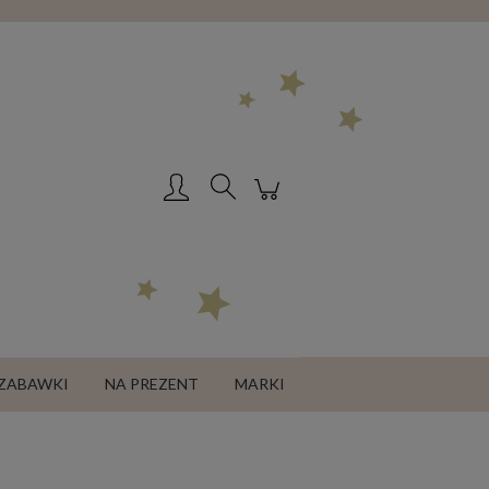
Zarejestruj się
Zaloguj się
ZABAWKI
NA PREZENT
MARKI