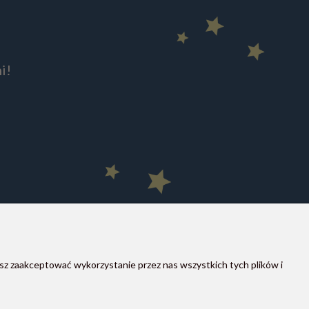
i!
sz zaakceptować wykorzystanie przez nas wszystkich tych plików i
MOON STORE W SOCIAL MEDIA
Instagram
Facebook