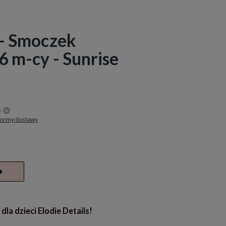
 - Smoczek
6 m-cy - Sunrise
a
formy dostawy
w
la dzieci Elodie Details!