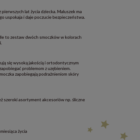
pierwszych lat życia dziecka. Maluszek ma
 go uspokaja i daje poczucie bezpieczeństwa.
ndle to zestaw dwóch smoczków w kolorach
.
zują się wysoką jakością i ortodontycznym
 zapobiegać problemom z uzębieniem.
moczka zapobiegają podrażnieniom skóry
eż szeroki asortyment akcesoriów np. śliczne
 miesiąca życia