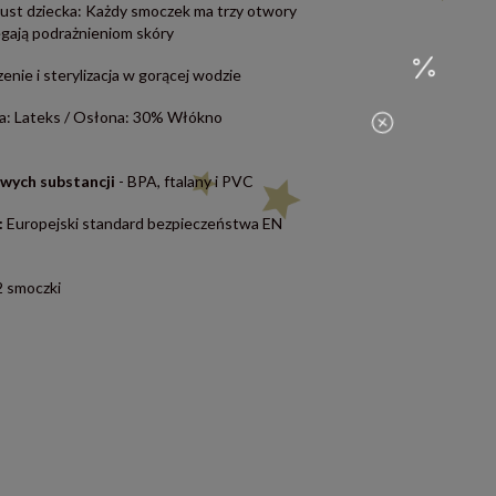
 ust dziecka: Każdy smoczek ma trzy otwory
egają podrażnieniom skóry
nie i sterylizacja w gorącej wodzie
ia: Lateks / Osłona: 30% Włókno
wych substancji
- BPA, ftalany i PVC
:
Europejski standard bezpieczeństwa EN
2 smoczki