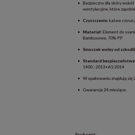
Bezpieczny dla skóry wokół
wentylacyjne, które zapobi
Czyszczenie:
Łatwe czyszcze
Materiał
: Element do ssan
Bambusowe, 70% PP
Smoczek wolny od szkodli
Standard bezpieczeństwa
1400 : 2013+A1:2014
W opakowaniu znajdują się 
Gwarancja 24 miesiące.
Producent: