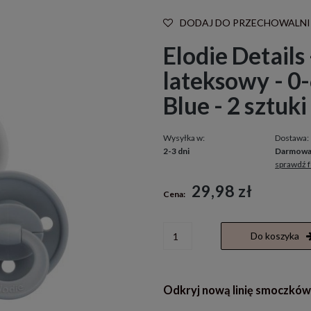
DODAJ DO PRZECHOWALNI
Elodie Details
lateksowy - 0-
Blue - 2 sztuki
Wysyłka w:
Dostawa:
2-3 dni
Darmow
sprawdź 
Cena nie zawiera ewentualnych kosztó
29,98 zł
Cena:
płatności
Do koszyka
Odkryj nową linię smoczków d