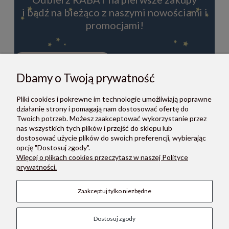
i bądź na bieżąco z naszymi nowościami i
promocjami!
Dbamy o Twoją prywatność
ZAPISZ SIĘ
Pliki cookies i pokrewne im technologie umożliwiają poprawne
Zapisując się do newslettera, akceptujesz Regulamin i Politykę
działanie strony i pomagają nam dostosować ofertę do
prywatności.
Twoich potrzeb. Możesz zaakceptować wykorzystanie przez
nas wszystkich tych plików i przejść do sklepu lub
dostosować użycie plików do swoich preferencji, wybierając
opcję "Dostosuj zgody".
Więcej o plikach cookies przeczytasz w naszej Polityce
prywatności.
O NAS
Zaakceptuj tylko niezbędne
POMOC
Dostosuj zgody
PŁATNOŚCI I DOSTAWA