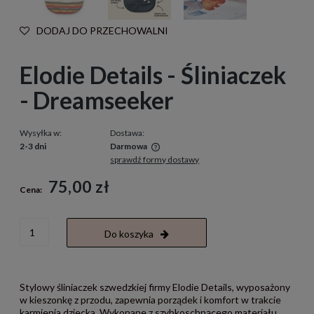
DODAJ DO PRZECHOWALNI
Elodie Details - Śliniaczek
- Dreamseeker
Wysyłka w:
Dostawa:
2-3 dni
Darmowa
sprawdź formy dostawy
Cena nie zawiera ewentualnych kosztów płatności
75,00 zł
Cena:
Do koszyka
Stylowy śliniaczek szwedzkiej firmy Elodie Details, wyposażony
w kieszonkę z przodu, zapewnia porządek i komfort w trakcie
karmienia dziecka. Wykonane z szybkoschnącego materiału