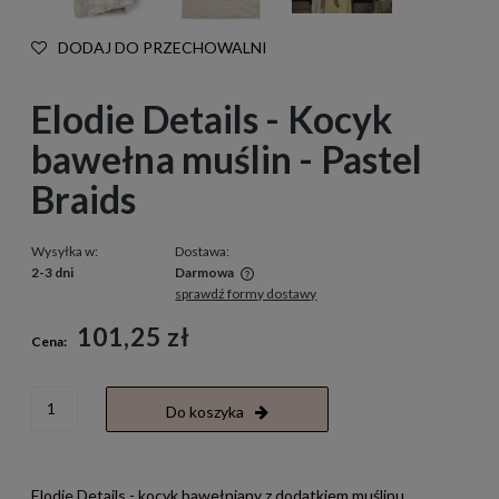
DODAJ DO PRZECHOWALNI
Elodie Details - Kocyk
bawełna muślin - Pastel
Braids
Wysyłka w:
Dostawa:
2-3 dni
Darmowa
sprawdź formy dostawy
Cena nie zawiera ewentualnych kosztów płatności
101,25 zł
Cena:
Do koszyka
Elodie Details - kocyk bawełniany z dodatkiem muślinu