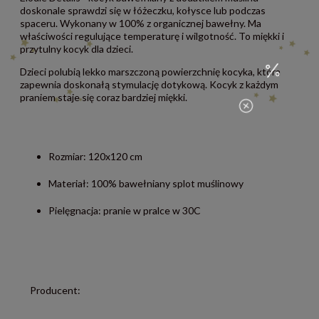
doskonale sprawdzi się w łóżeczku, kołysce lub podczas
spaceru. Wykonany w 100% z organicznej bawełny. Ma
właściwości regulujące temperaturę i wilgotność. To miękki i
przytulny kocyk dla dzieci.
Dzieci polubią lekko marszczoną powierzchnię kocyka, która
zapewnia doskonałą stymulację dotykową. Kocyk z każdym
praniem staje się coraz bardziej miękki.
Rozmiar: 120x120 cm
Materiał: 100% bawełniany splot muślinowy
Pielęgnacja: pranie w pralce w 30C
Producent: