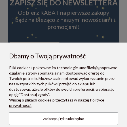
ZAPISZ SIĘ DO NEWSLETTERA
Odbierz RABAT na pierwsze zakupy
i bądź na bieżąco z naszymi nowościami i
promocjami!
Dbamy o Twoją prywatność
ZAPISZ SIĘ
Pliki cookies i pokrewne im technologie umożliwiają poprawne
Zapisując się do newslettera, akceptujesz Regulamin i Politykę
działanie strony i pomagają nam dostosować ofertę do
prywatności.
Twoich potrzeb. Możesz zaakceptować wykorzystanie przez
nas wszystkich tych plików i przejść do sklepu lub
dostosować użycie plików do swoich preferencji, wybierając
opcję "Dostosuj zgody".
Więcej o plikach cookies przeczytasz w naszej Polityce
prywatności.
O NAS
Zaakceptuj tylko niezbędne
POMOC