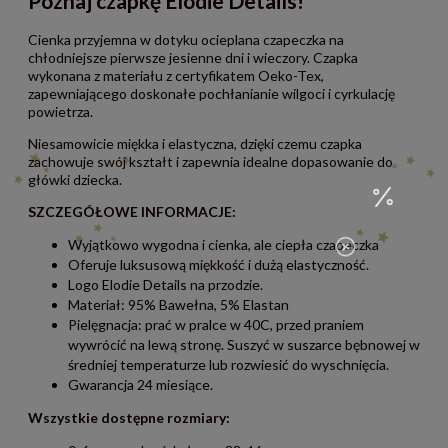
Poznaj czapkę Elodie Details!
Cienka przyjemna w dotyku ocieplana czapeczka na
chłodniejsze pierwsze jesienne dni i wieczory. Czapka
wykonana z materiału z certyfikatem Oeko-Tex,
zapewniającego doskonałe pochłanianie wilgoci i cyrkulację
powietrza.
Niesamowicie miękka i elastyczna, dzięki czemu czapka
zachowuje swój kształt i zapewnia idealne dopasowanie do
główki dziecka.
SZCZEGÓŁOWE INFORMACJE:
Wyjątkowo wygodna i cienka, ale ciepła czapeczka
Oferuje luksusową miękkość i dużą elastyczność.
Logo Elodie Details na przodzie.
Materiał: 95% Bawełna, 5% Elastan
Pielęgnacja: prać w pralce w 40C, przed praniem
wywrócić na lewą stronę. Suszyć w suszarce bębnowej w
średniej temperaturze lub rozwiesić do wyschnięcia.
Gwarancja 24 miesiące.
Wszystkie dostępne rozmiary: