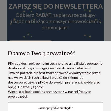
ZAPISZ SIĘ DO NEWSLETTERA
Odbierz RABAT na pierwsze zakupy
i bądź na bieżąco z naszymi nowościami i
promocjami!
Dbamy o Twoją prywatność
ZAPISZ SIĘ
Pliki cookies i pokrewne im technologie umożliwiają poprawne
Zapisując się do newslettera, akceptujesz Regulamin i Politykę
działanie strony i pomagają nam dostosować ofertę do
prywatności.
Twoich potrzeb. Możesz zaakceptować wykorzystanie przez
nas wszystkich tych plików i przejść do sklepu lub
dostosować użycie plików do swoich preferencji, wybierając
opcję "Dostosuj zgody".
Więcej o plikach cookies przeczytasz w naszej Polityce
prywatności.
O NAS
Zaakceptuj tylko niezbędne
POMOC