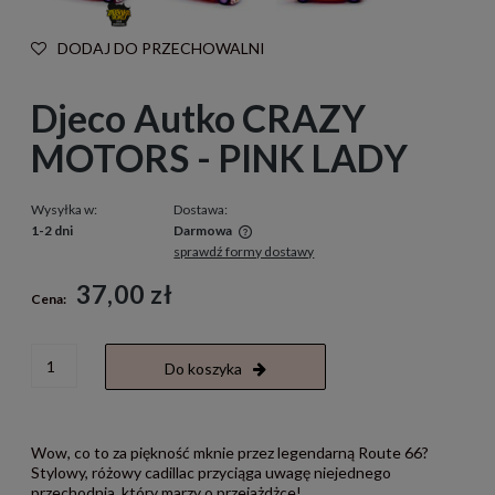
DODAJ DO PRZECHOWALNI
Djeco Autko CRAZY
MOTORS - PINK LADY
Wysyłka w:
Dostawa:
1-2 dni
Darmowa
sprawdź formy dostawy
Cena nie zawiera ewentualnych kosztów płatności
37,00 zł
Cena:
Do koszyka
Wow, co to za piękność mknie przez legendarną Route 66?
Stylowy, różowy cadillac przyciąga uwagę niejednego
przechodnia, który marzy o przejażdżce!