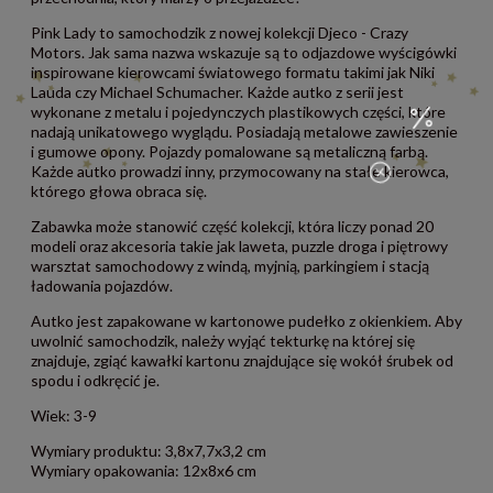
Pink Lady to samochodzik z nowej kolekcji Djeco - Crazy
Motors. Jak sama nazwa wskazuje są to odjazdowe wyścigówki
inspirowane kierowcami światowego formatu takimi jak Niki
Lauda czy Michael Schumacher. Każde autko z serii jest
wykonane z metalu i pojedynczych plastikowych części, które
nadają unikatowego wyglądu. Posiadają metalowe zawieszenie
i gumowe opony. Pojazdy pomalowane są metaliczną farbą.
Każde autko prowadzi inny, przymocowany na stałe kierowca,
którego głowa obraca się.
Zabawka może stanowić część kolekcji, która liczy ponad 20
modeli oraz akcesoria takie jak laweta, puzzle droga i piętrowy
warsztat samochodowy z windą, myjnią, parkingiem i stacją
ładowania pojazdów.
Autko jest zapakowane w kartonowe pudełko z okienkiem. Aby
uwolnić samochodzik, należy wyjąć tekturkę na której się
znajduje, zgiąć kawałki kartonu znajdujące się wokół śrubek od
spodu i odkręcić je.
Wiek: 3-9
Wymiary produktu: 3,8x7,7x3,2 cm
Wymiary opakowania: 12x8x6 cm