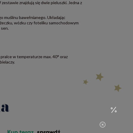
 zestawie znajdują się dwie pieluszki. Jedna z
.
go muślinu bawełnianego. Układając
óżeczku, wózku czy foteliku samochodowym
 sen.
 pralce w temperaturze max. 40° oraz
ielaczy.