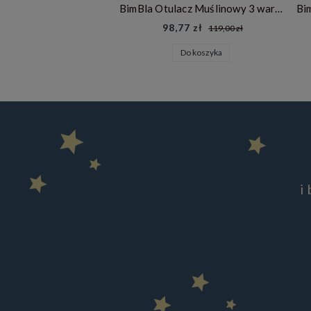
BimBla Otulacz Muślinowy 3 warstwowy - mint
98,77 zł
119,00 zł
Do koszyka
i