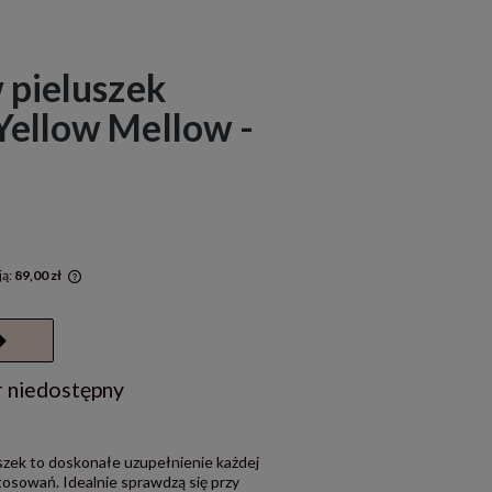
 pieluszek
Yellow Mellow -
ją:
89,00 zł
rócej niż
a cena od
się w
 niedostępny
zek to doskonałe uzupełnienie każdej
tosowań. Idealnie sprawdzą się przy