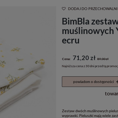
DODAJ DO PRZECHOWALNI
BimBla zestaw
muślinowych 
ecru
71,20 zł
Cena:
89,00 zł
Najniższa cena z 30 dni przed tą promoc
Jeżeli produkt jest sprzedawany k
powiadom o dostępności
30 dni, wyświetlana jest najniższ
momentu, kiedy produkt pojawił 
towar
sprzedaży.
Zestaw dwóch muślinowych pielus
wyprawki. Pieluszki mają wiele zas