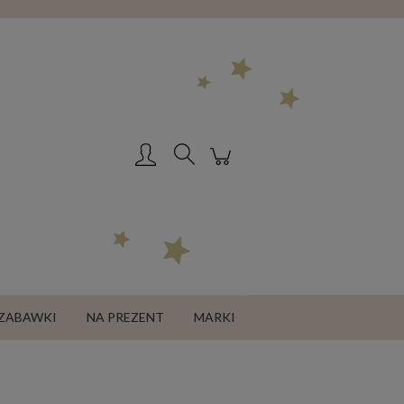
Zarejestruj się
Zaloguj się
ZABAWKI
NA PREZENT
MARKI