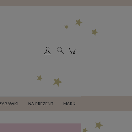
Zarejestruj się
Zaloguj się
ZABAWKI
NA PREZENT
MARKI