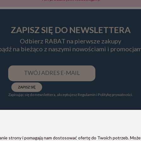
ZAPISZ SIĘ DO NEWSLETTERA
Odbierz RABAT na pierwsze zakupy
 bądź na bieżąco z naszymi nowościami i promocjam
ZAPISZ SIĘ
Zapisując się do newslettera, akceptujesz Regulamin i Politykę prywatności.
ałanie strony i pomagają nam dostosować ofertę do Twoich potrzeb. Może
POMOC
PŁATNOŚCI I DOSTAWA