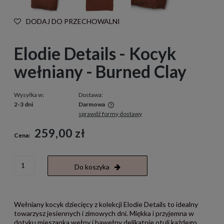
DODAJ DO PRZECHOWALNI
Elodie Details - Kocyk
wełniany - Burned Clay
Wysyłka w:
Dostawa:
2-3 dni
Darmowa
sprawdź formy dostawy
Cena nie zawiera ewentualnych kosztów płatności
259,00 zł
Cena:
Do koszyka
Wełniany kocyk dziecięcy z kolekcji Elodie Details to idealny
towarzysz jesiennych i zimowych dni. Miękka i przyjemna w
dotyku mieszanka wełny i bawełny delikatnie otuli każdego