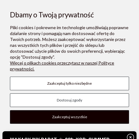
Dbamy o Twoją prywatność
ZAPISZ SIĘ
Pliki cookies i pokrewne im technologie umożliwiają poprawne
Zapisując się do newslettera, akceptujesz Regulamin i Politykę
działanie strony i pomagają nam dostosować ofertę do
prywatności.
Twoich potrzeb. Możesz zaakceptować wykorzystanie przez
nas wszystkich tych plików i przejść do sklepu lub
dostosować użycie plików do swoich preferencji, wybierając
opcję "Dostosuj zgody".
Więcej o plikach cookies przeczytasz w naszej Polityce
prywatności.
O NAS
Zaakceptuj tylko niezbędne
POMOC
Dostosuj zgody
PŁATNOŚCI I DOSTAWA
MOON STORE W SOCIAL MEDIA
Zaakceptuj wszystkie
Pokaż pełną wersję strony