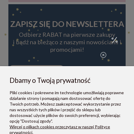
ZAPISZ SIĘ DO NEWSLETTERA
Odbierz RABAT na pierwsze zakupy
i bądź na bieżąco z naszymi nowościami i
promocjami!
Dbamy o Twoją prywatność
ZAPISZ SIĘ
Pliki cookies i pokrewne im technologie umożliwiają poprawne
Zapisując się do newslettera, akceptujesz Regulamin i Politykę
działanie strony i pomagają nam dostosować ofertę do
prywatności.
Twoich potrzeb. Możesz zaakceptować wykorzystanie przez
nas wszystkich tych plików i przejść do sklepu lub
dostosować użycie plików do swoich preferencji, wybierając
opcję "Dostosuj zgody".
Więcej o plikach cookies przeczytasz w naszej Polityce
prywatności.
O NAS