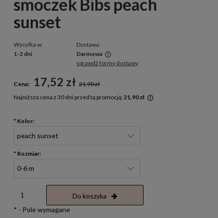
smoczek Bibs peach
sunset
Wysyłka w:
Dostawa:
1-2 dni
Darmowa
sprawdź formy dostawy
Cena nie zawiera ewentualnych kosztów płatności
17,52 zł
Cena:
21,90 zł
Najniższa cena z 30 dni przed tą promocją:
21,90 zł
Jeżeli produkt jest s
30 dni, wyświetlana j
*
Kolor:
momentu, kiedy produ
sprzedaży.
*
Rozmiar:
Do koszyka
*
- Pole wymagane