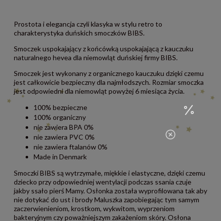
Prostota i elegancja czyli klasyka w stylu retro to
charakterystyka duńskich smoczków BIBS.
Smoczek uspokajający z końcówką uspokajającą z kauczuku
naturalnego hevea dla niemowląt duńskiej firmy BIBS.
Smoczek jest wykonany z organicznego kauczuku dzięki czemu
jest całkowicie bezpieczny dla najmłodszych. Rozmiar smoczka
jest odpowiedni dla niemowląt powyżej 6 miesiąca życia.
100% bezpieczne
100% organiczny
nie zawiera BPA 0%
nie zawiera PVC 0%
nie zawiera ftalanów 0%
Made in Denmark
Smoczki BIBS są wytrzymałe, miękkie i elastyczne, dzięki czemu
dziecko przy odpowiedniej wentylacji podczas ssania czuje
jakby ssało pierś Mamy. Osłonka została wyprofilowana tak aby
nie dotykać do ust i brody Maluszka zapobiegając tym samym
zaczerwienieniom, krostkom, wykwitom, wyprzeniom
bakteryjnym czy poważniejszym zakażeniom skóry. Osłona