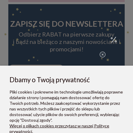
ZAPISZ SIĘ DO NEWSLETTERA
Odbierz RABAT na pierwsze zakupy
i bądź na bieżąco z naszymi nowościami i
promocjami!
Dbamy o Twoją prywatność
ZAPISZ SIĘ
Pliki cookies i pokrewne im technologie umożliwiają poprawne
Zapisując się do newslettera, akceptujesz Regulamin i Politykę
działanie strony i pomagają nam dostosować ofertę do
prywatności.
Twoich potrzeb. Możesz zaakceptować wykorzystanie przez
nas wszystkich tych plików i przejść do sklepu lub
dostosować użycie plików do swoich preferencji, wybierając
opcję "Dostosuj zgody".
Więcej o plikach cookies przeczytasz w naszej Polityce
prywatności.
O NAS