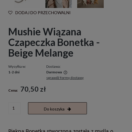
DODAJ DO PRZECHOWALNI
Mushie Wiązana
Czapeczka Bonetka -
Beige Melange
Wysyłka w:
Dostawa:
1-2 dni
Darmowa
sprawdź formy dostawy
Cena nie zawiera ewentualnych kosztów płatności
70,50 zł
Cena:
Do koszyka
Piękna Bonetka stworzona została z myślą o