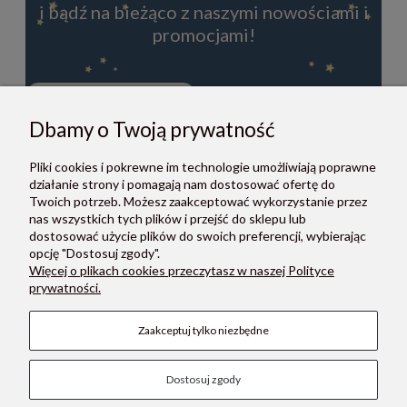
i bądź na bieżąco z naszymi nowościami i
promocjami!
Dbamy o Twoją prywatność
ZAPISZ SIĘ
Pliki cookies i pokrewne im technologie umożliwiają poprawne
Zapisując się do newslettera, akceptujesz Regulamin i Politykę
działanie strony i pomagają nam dostosować ofertę do
prywatności.
Twoich potrzeb. Możesz zaakceptować wykorzystanie przez
nas wszystkich tych plików i przejść do sklepu lub
dostosować użycie plików do swoich preferencji, wybierając
opcję "Dostosuj zgody".
Więcej o plikach cookies przeczytasz w naszej Polityce
prywatności.
O NAS
Zaakceptuj tylko niezbędne
POMOC
Dostosuj zgody
PŁATNOŚCI I DOSTAWA