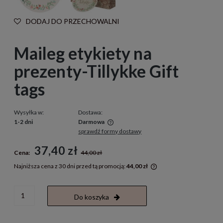
DODAJ DO PRZECHOWALNI
Maileg etykiety na
prezenty-Tillykke Gift
tags
Wysyłka w:
Dostawa:
1-2 dni
Darmowa
sprawdź formy dostawy
Cena nie zawiera ewentualnych kosztów płatności
37,40 zł
Cena:
44,00 zł
Najniższa cena z 30 dni przed tą promocją:
44,00 zł
Jeżeli produkt jest s
30 dni, wyświetlana j
momentu, kiedy produ
Do koszyka
sprzedaży.