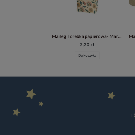
Maileg Torebka papierowa- Margie
2,20 zł
Do koszyka
i