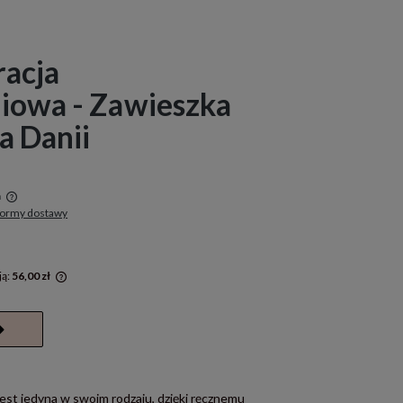
racja
iowa - Zawieszka
a Danii
a
formy dostawy
w
ją:
56,00 zł
rócej niż
a cena od
się w
est jedyna w swoim rodzaju, dzięki ręcznemu