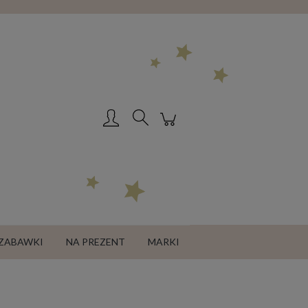
Zarejestruj się
Zaloguj się
ZABAWKI
NA PREZENT
MARKI