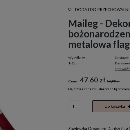
DODAJ DO PRZECHOWALNI
Maileg - Deko
bożonarodzen
metalowa flag
Wysyłka w:
Dostawa:
1-2 dni
Darmow
sprawdź 
Cena nie zawiera ewentualnych kosztó
47,60 zł
Cena:
56,00 zł
płatności
Najniższa cena z 30 dni przed tą promoc
Jeżeli produkt jest sprzedawany k
Do koszyka
30 dni, wyświetlana jest najniższ
momentu, kiedy produkt pojawił 
sprzedaży.
Zawieszka Ornament Danish flag j