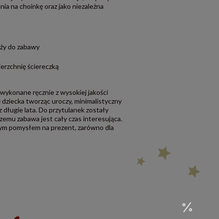
ia na choinkę oraz jako niezależna
uży do zabawy
ierzchnię ściereczką
wykonane ręcznie z wysokiej jakości
dziecka tworząc uroczy, minimalistyczny
z długie lata. Do przytulanek zostały
zemu zabawa jest cały czas interesująca.
ym pomysłem na prezent, zarówno dla