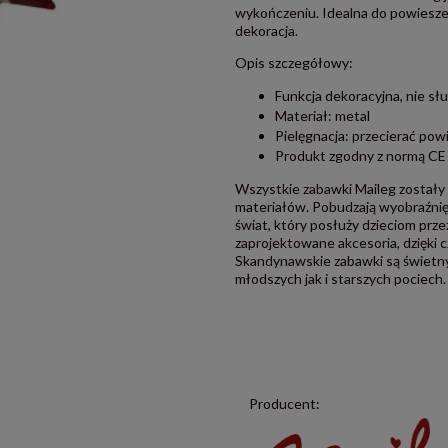
wykończeniu. Idealna do powieszen
dekoracja.
Opis szczegółowy:
Funkcja dekoracyjna, nie sł
Materiał: metal
Pielęgnacja: przecierać pow
Produkt zgodny z normą CE
Wszystkie zabawki Maileg zostały 
materiałów. Pobudzają wyobraźnię 
świat, który posłuży dzieciom prze
zaprojektowane akcesoria, dzięki c
Skandynawskie zabawki są świetn
młodszych jak i starszych pociech.
Producent: