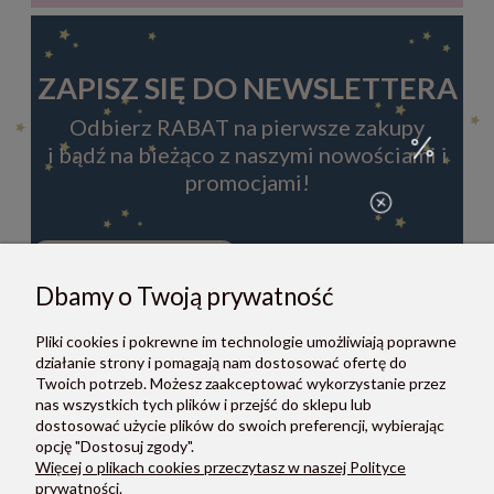
ZAPISZ SIĘ DO NEWSLETTERA
Odbierz RABAT na pierwsze zakupy
i bądź na bieżąco z naszymi nowościami i
promocjami!
Dbamy o Twoją prywatność
ZAPISZ SIĘ
Pliki cookies i pokrewne im technologie umożliwiają poprawne
Zapisując się do newslettera, akceptujesz Regulamin i Politykę
działanie strony i pomagają nam dostosować ofertę do
prywatności.
Twoich potrzeb. Możesz zaakceptować wykorzystanie przez
nas wszystkich tych plików i przejść do sklepu lub
dostosować użycie plików do swoich preferencji, wybierając
opcję "Dostosuj zgody".
Więcej o plikach cookies przeczytasz w naszej Polityce
prywatności.
O NAS