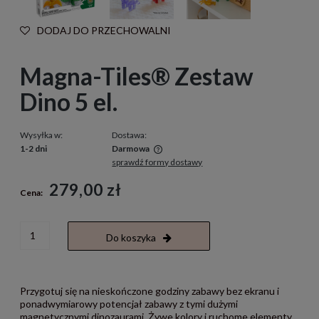
DODAJ DO PRZECHOWALNI
Magna-Tiles® Zestaw
Dino 5 el.
Wysyłka w:
Dostawa:
1-2 dni
Darmowa
sprawdź formy dostawy
Cena nie zawiera ewentualnych kosztów płatności
279,00 zł
Cena:
Do koszyka
Przygotuj się na nieskończone godziny zabawy bez ekranu i
ponadwymiarowy potencjał zabawy z tymi dużymi
magnetycznymi dinozaurami. Żywe kolory i ruchome elementy