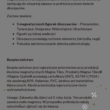
zachęcają do otwartej zabawy w prehistorycznym świecie
dinozaurów.
Zestaw zawiera:
5 magnetycznych figurek dinozaurów
– Pteranodon,
Tyranozaur, Stegozaur, Welociraptor i Brachiozaur
Figurki są różnej wielkości
Dinozaury posiadają ruchome elementy (skrzydła, nogi)
Pobudza zainteresowanie dziecka paleontologią
Bezpieczeństwo
Bezpieczeństwo jest najwyższym priorytetem przy produkcji
klocków magnetycznych Magna-Tiles. Produkty Magna-Tiles®
i Magna-Qubix® posiadają certyfikaty EN71, ASTM i CPSIA i
nie zawierają BPA, ftalanów, PVC, lateksu ani materiałów
toksycznych. Klocki przechodzą rygorystyczne testy
wytrzymałościowe.
Uwaga: Zabawka dla dzieci od 3. roku życia. Ten produkt
zawiera małe magnesy. W przypadku połknięcia należy
natychmiast zgłosić się do lekarza.