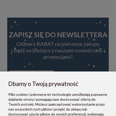
ZAPISZ SIĘ DO NEWSLETTERA
Odbierz RABAT na pierwsze zakupy
i bądź na bieżąco z naszymi nowościami i
promocjami!
Dbamy o Twoją prywatność
ZAPISZ SIĘ
Pliki cookies i pokrewne im technologie umożliwiają poprawne
Zapisując się do newslettera, akceptujesz Regulamin i Politykę
działanie strony i pomagają nam dostosować ofertę do
prywatności.
Twoich potrzeb. Możesz zaakceptować wykorzystanie przez
nas wszystkich tych plików i przejść do sklepu lub
dostosować użycie plików do swoich preferencji, wybierając