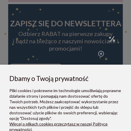
ZAPISZ SIĘ DO NEWSLETTERA
Odbierz RABAT na pierwsze zakupy
i bądź na bieżąco z naszymi nowościami i
promocjami!
Dbamy o Twoją prywatność
ZAPISZ SIĘ
Pliki cookies i pokrewne im technologie umożliwiają poprawne
Zapisując się do newslettera, akceptujesz Regulamin i Politykę
działanie strony i pomagają nam dostosować ofertę do
prywatności.
Twoich potrzeb. Możesz zaakceptować wykorzystanie przez
nas wszystkich tych plików i przejść do sklepu lub
dostosować użycie plików do swoich preferencji, wybierając
opcję "Dostosuj zgody".
Więcej o plikach cookies przeczytasz w naszej Polityce
prywatności.
O NAS