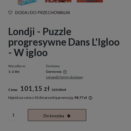
DODAJ DO PRZECHOWALNI
Londji - Puzzle
progresywne Dans L'Igloo
- W igloo
Wysyłka w:
Dostawa:
1-2 dni
Darmowa
sprawdź formy dostawy
Cena nie zawiera ewentualnych kosztów płatności
101,15 zł
Cena:
119,00 zł
Najniższa cena z 30 dni przed tą promocją:
98,77 zł
Jeżeli produkt jest s
30 dni, wyświetlana j
momentu, kiedy produ
Do koszyka
sprzedaży.