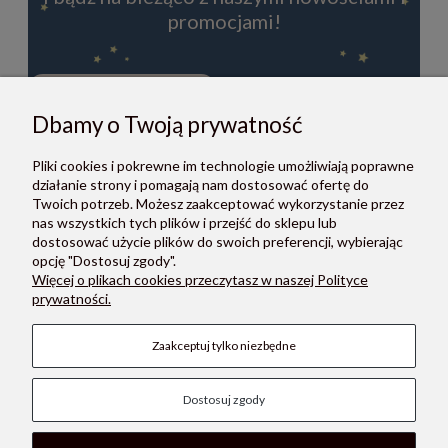
promocjami!
Dbamy o Twoją prywatność
ZAPISZ SIĘ
Pliki cookies i pokrewne im technologie umożliwiają poprawne
Zapisując się do newslettera, akceptujesz Regulamin i Politykę
działanie strony i pomagają nam dostosować ofertę do
prywatności.
Twoich potrzeb. Możesz zaakceptować wykorzystanie przez
nas wszystkich tych plików i przejść do sklepu lub
dostosować użycie plików do swoich preferencji, wybierając
opcję "Dostosuj zgody".
Więcej o plikach cookies przeczytasz w naszej Polityce
prywatności.
O NAS
Zaakceptuj tylko niezbędne
POMOC
Dostosuj zgody
PŁATNOŚCI I DOSTAWA