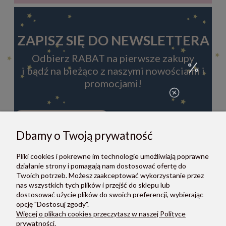
ZAPISZ SIĘ DO NEWSLETTERA
Odbierz RABAT na pierwsze zakupy
i bądź na bieżąco z naszymi nowościami i
promocjami!
Dbamy o Twoją prywatność
ZAPISZ SIĘ
Pliki cookies i pokrewne im technologie umożliwiają poprawne
Zapisując się do newslettera, akceptujesz Regulamin i Politykę
działanie strony i pomagają nam dostosować ofertę do
prywatności.
Twoich potrzeb. Możesz zaakceptować wykorzystanie przez
nas wszystkich tych plików i przejść do sklepu lub
dostosować użycie plików do swoich preferencji, wybierając
opcję "Dostosuj zgody".
Więcej o plikach cookies przeczytasz w naszej Polityce
prywatności.
O NAS