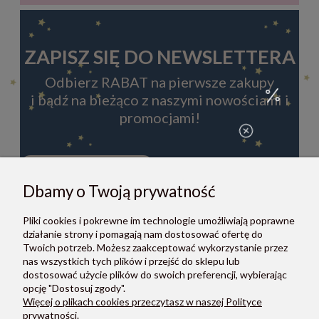
ZAPISZ SIĘ DO NEWSLETTERA
Odbierz RABAT na pierwsze zakupy
i bądź na bieżąco z naszymi nowościami i
promocjami!
Dbamy o Twoją prywatność
ZAPISZ SIĘ
Pliki cookies i pokrewne im technologie umożliwiają poprawne
Zapisując się do newslettera, akceptujesz Regulamin i Politykę
działanie strony i pomagają nam dostosować ofertę do
prywatności.
Twoich potrzeb. Możesz zaakceptować wykorzystanie przez
nas wszystkich tych plików i przejść do sklepu lub
dostosować użycie plików do swoich preferencji, wybierając
opcję "Dostosuj zgody".
Więcej o plikach cookies przeczytasz w naszej Polityce
prywatności.
O NAS