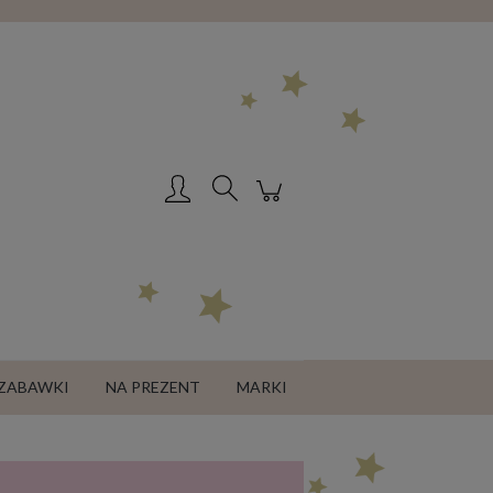
Zarejestruj się
Zaloguj się
ZABAWKI
NA PREZENT
MARKI