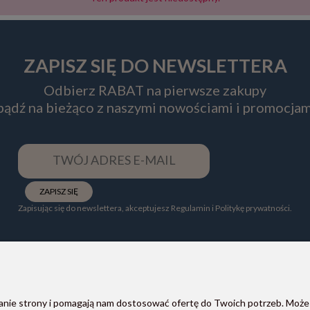
ZAPISZ SIĘ DO NEWSLETTERA
Odbierz RABAT na pierwsze zakupy
 bądź na bieżąco z naszymi nowościami i promocjam
ZAPISZ SIĘ
Zapisując się do newslettera, akceptujesz Regulamin i Politykę prywatności.
ałanie strony i pomagają nam dostosować ofertę do Twoich potrzeb. Może
POMOC
PŁATNOŚCI I DOSTAWA