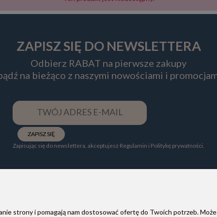
ZAPISZ SIĘ DO NEWSLETTERA
Odbierz RABAT na pierwsze zakupy
 bądź na bieżąco z naszymi nowościami i promocjam
ZAPISZ SIĘ
Zapisując się do newslettera, akceptujesz Regulamin i Politykę prywatności.
ałanie strony i pomagają nam dostosować ofertę do Twoich potrzeb. Może
POMOC
PŁATNOŚCI I DOSTAWA