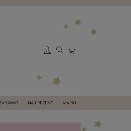
Zarejestruj się
Zaloguj się
ZABAWKI
NA PREZENT
MARKI