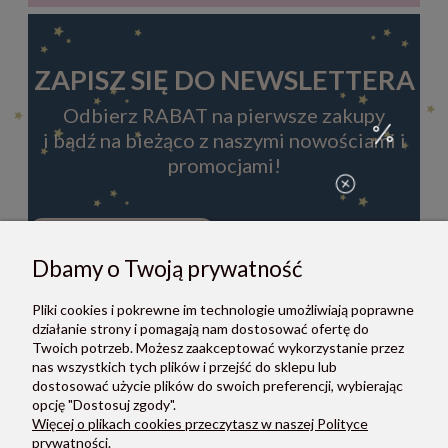
ZAPISZ SIĘ DO NEWSLETTERA
Odbierz RABAT na pierwsze zakupy
i bądź na bieżąco z naszymi nowościami i
promocjami!
Dbamy o Twoją prywatność
ZAPISZ SIĘ
Pliki cookies i pokrewne im technologie umożliwiają poprawne
Zapisując się do newslettera, akceptujesz Regulamin i Politykę
działanie strony i pomagają nam dostosować ofertę do
prywatności.
Twoich potrzeb. Możesz zaakceptować wykorzystanie przez
nas wszystkich tych plików i przejść do sklepu lub
dostosować użycie plików do swoich preferencji, wybierając
opcję "Dostosuj zgody".
Więcej o plikach cookies przeczytasz w naszej Polityce
prywatności.
O NAS