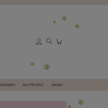
Zarejestruj się
Zaloguj się
ZABAWKI
NA PREZENT
MARKI