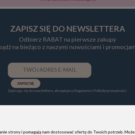
ZAPISZ SIĘ DO NEWSLETTERA
Odbierz RABAT na pierwsze zakupy
 bądź na bieżąco z naszymi nowościami i promocjam
ZAPISZ SIĘ
Zapisując się do newslettera, akceptujesz Regulamin i Politykę prywatności.
ałanie strony i pomagają nam dostosować ofertę do Twoich potrzeb. Może
POMOC
PŁATNOŚCI I DOSTAWA