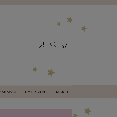
Zarejestruj się
Zaloguj się
ZABAWKI
NA PREZENT
MARKI