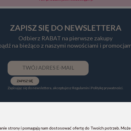
ZAPISZ SIĘ DO NEWSLETTERA
Odbierz RABAT na pierwsze zakupy
 bądź na bieżąco z naszymi nowościami i promocjam
ZAPISZ SIĘ
Zapisując się do newslettera, akceptujesz Regulamin i Politykę prywatności.
ałanie strony i pomagają nam dostosować ofertę do Twoich potrzeb. Może
POMOC
PŁATNOŚCI I DOSTAWA