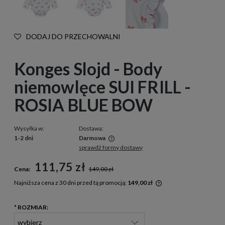
DODAJ DO PRZECHOWALNI
Konges Slojd - Body
niemowlęce SUI FRILL -
ROSIA BLUE BOW
Wysyłka w:
Dostawa:
1-2 dni
Darmowa
sprawdź formy dostawy
Cena nie zawiera ewentualnych kosztów płatności
111,75 zł
Cena:
149,00 zł
Najniższa cena z 30 dni przed tą promocją:
149,00 zł
Jeżeli produkt jest 
30 dni, wyświetlana 
*
ROZMIAR:
momentu, kiedy prod
sprzedaży.