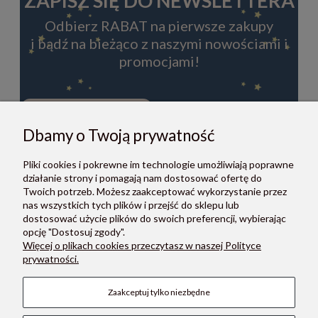
ZAPISZ SIĘ DO NEWSLETTERA
Odbierz RABAT na pierwsze zakupy
i bądź na bieżąco z naszymi nowościami i
promocjami!
Dbamy o Twoją prywatność
ZAPISZ SIĘ
Pliki cookies i pokrewne im technologie umożliwiają poprawne
Zapisując się do newslettera, akceptujesz Regulamin i Politykę
działanie strony i pomagają nam dostosować ofertę do
prywatności.
Twoich potrzeb. Możesz zaakceptować wykorzystanie przez
nas wszystkich tych plików i przejść do sklepu lub
dostosować użycie plików do swoich preferencji, wybierając
opcję "Dostosuj zgody".
Więcej o plikach cookies przeczytasz w naszej Polityce
prywatności.
O NAS
Zaakceptuj tylko niezbędne
POMOC