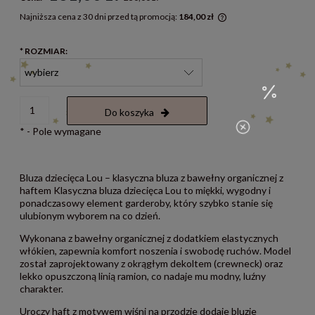
Najniższa cena z 30 dni przed tą promocją:
184,00 zł
Jeżeli produkt jest 
30 dni, wyświetlana 
*
ROZMIAR:
momentu, kiedy prod
sprzedaży.
Do koszyka
*
- Pole wymagane
Bluza dziecięca Lou – klasyczna bluza z bawełny organicznej z
haftem Klasyczna bluza dziecięca Lou to miękki, wygodny i
ponadczasowy element garderoby, który szybko stanie się
ulubionym wyborem na co dzień.
Wykonana z bawełny organicznej z dodatkiem elastycznych
włókien, zapewnia komfort noszenia i swobodę ruchów. Model
został zaprojektowany z okrągłym dekoltem (crewneck) oraz
lekko opuszczoną linią ramion, co nadaje mu modny, luźny
charakter.
Uroczy haft z motywem wiśni na przodzie dodaje bluzie