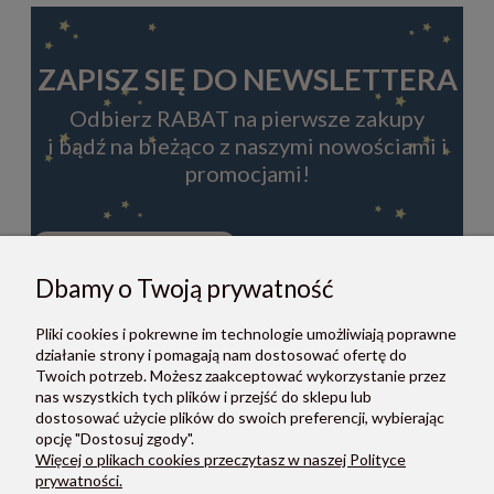
ZAPISZ SIĘ DO NEWSLETTERA
Odbierz RABAT na pierwsze zakupy
i bądź na bieżąco z naszymi nowościami i
promocjami!
Dbamy o Twoją prywatność
ZAPISZ SIĘ
Pliki cookies i pokrewne im technologie umożliwiają poprawne
Zapisując się do newslettera, akceptujesz Regulamin i Politykę
działanie strony i pomagają nam dostosować ofertę do
prywatności.
Twoich potrzeb. Możesz zaakceptować wykorzystanie przez
nas wszystkich tych plików i przejść do sklepu lub
dostosować użycie plików do swoich preferencji, wybierając
opcję "Dostosuj zgody".
Więcej o plikach cookies przeczytasz w naszej Polityce
prywatności.
O NAS