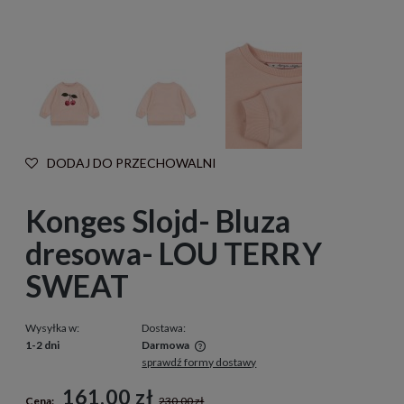
DODAJ DO PRZECHOWALNI
Konges Slojd- Bluza
dresowa- LOU TERRY
SWEAT
Wysyłka w:
Dostawa:
1-2 dni
Darmowa
sprawdź formy dostawy
Cena nie zawiera ewentualnych kosztów płatności
161,00 zł
Cena:
230,00 zł