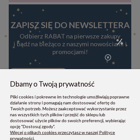
ZAPISZ SIĘ DO NEWSLETTERA
Odbierz RABAT na pierwsze zakupy
i bądź na bieżąco z naszymi nowościami i
promocjami!
Dbamy o Twoją prywatność
ZAPISZ SIĘ
Pliki cookies i pokrewne im technologie umożliwiają poprawne
Zapisując się do newslettera, akceptujesz Regulamin i Politykę
działanie strony i pomagają nam dostosować ofertę do
prywatności.
Twoich potrzeb. Możesz zaakceptować wykorzystanie przez
nas wszystkich tych plików i przejść do sklepu lub
dostosować użycie plików do swoich preferencji, wybierając
opcję "Dostosuj zgody".
Więcej o plikach cookies przeczytasz w naszej Polityce
prywatności.
O NAS