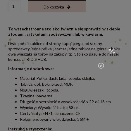
Do koszyka
To wszechstronne stoisko świetnie się sprawdzi w sklepie
z lodami, artykułami spożywczymi lub w kawiarni.
Dwie półki i tablice od strony kupującego, od strony
sprzedawcy jedna półka, jeszcze jedna tablica na górze, z boku
dwa wieszaki na torby na zakupy itp. Stoisko pasuje do naszej
koncepcji KID'S HUB.
Informacje dodatkowe:
Materiał Półka, dach, lada: topola, sklejka.
Tablica, dół, boki, przód: MDF.
Nogi,wieszaki: topola.
Tkanina: bawełna.
Długość x szerokość x wysokość: 46 x 29 x 118 cm.
Wymiary: Wysokość blatu: 58 cm
Certyfikaty: EN71, oznaczenie CE
Rekomendowany wiek dziecka: 36M +
Instrukcja czyszczenia: