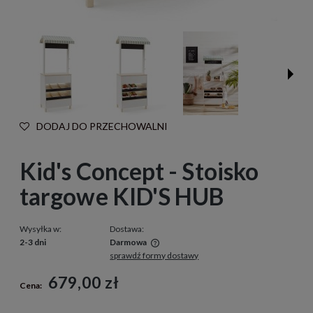
DODAJ DO PRZECHOWALNI
Kid's Concept - Stoisko
targowe KID'S HUB
Wysyłka w:
Dostawa:
2-3 dni
Darmowa
sprawdź formy dostawy
Cena nie zawiera ewentualnych kosztów płatności
679,00 zł
Cena: