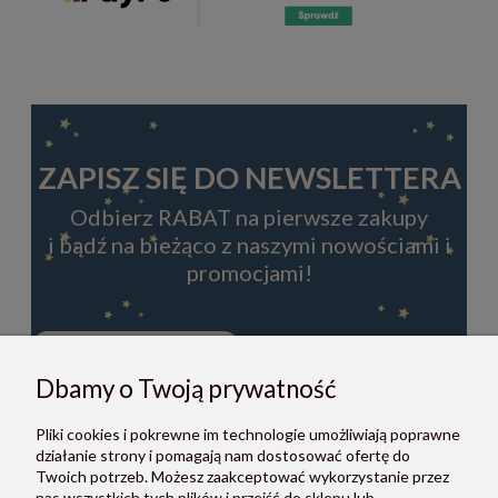
ZAPISZ SIĘ DO NEWSLETTERA
Odbierz RABAT na pierwsze zakupy
i bądź na bieżąco z naszymi nowościami i
promocjami!
Dbamy o Twoją prywatność
ZAPISZ SIĘ
Pliki cookies i pokrewne im technologie umożliwiają poprawne
Zapisując się do newslettera, akceptujesz Regulamin i Politykę
działanie strony i pomagają nam dostosować ofertę do
prywatności.
Twoich potrzeb. Możesz zaakceptować wykorzystanie przez
nas wszystkich tych plików i przejść do sklepu lub