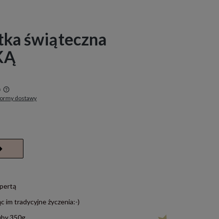
tka świąteczna
KĄ
a
formy dostawy
w
opertą
c im tradycyjne życzenia:-)
uby 350g