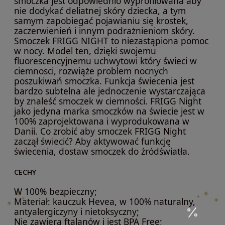
smoczka jest odpowiednio wyprofilowana aby
nie dodykać deliatnej skóry dziecka, a tym
samym zapobiegać pojawianiu się krostek,
zaczerwienień i innym podrażnieniom skóry.
Smoczek FRIGG NIGHT to niezastąpiona pomoc
w nocy. Model ten, dzięki swojemu
fluorescencyjnemu uchwytowi który świeci w
ciemnosci, rozwiąże problem nocnych
poszukiwań smoczka. Funkcja świecenia jest
bardzo subtelna ale jednoczenie wystarczająca
by znaleść smoczek w ciemności. FRIGG Night
jako jedyna marka smoczków na świecie jest w
100% zaprojektowana i wyprodukowana w
Danii. Co zrobić aby smoczek FRIGG Night
zaczął świecić? Aby aktywować funkcję
świecenia, dostaw smoczek do źródświatła.
CECHY
W 100% bezpieczny;
Materiał: kauczuk Hevea, w 100% naturalny,
antyalergiczyny i nietoksyczny;
Nie zawiera ftalanów i jest BPA Free;