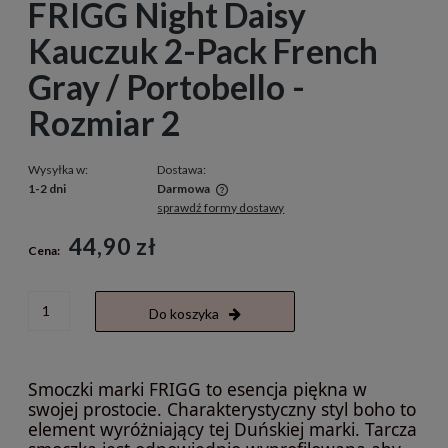
FRIGG Night Daisy
Kauczuk 2-Pack French
Gray / Portobello -
Rozmiar 2
Wysyłka w:
Dostawa:
1-2 dni
Darmowa
sprawdź formy dostawy
Cena nie zawiera ewentualnych kosztów płatności
44,90 zł
Cena:
Do koszyka
Smoczki marki FRIGG to esencja piękna w
swojej prostocie. Charakterystyczny styl boho to
element wyróżniający tej Duńskiej marki. Tarcza