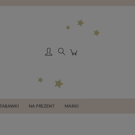
Zarejestruj się
Zaloguj się
ZABAWKI
NA PREZENT
MARKI