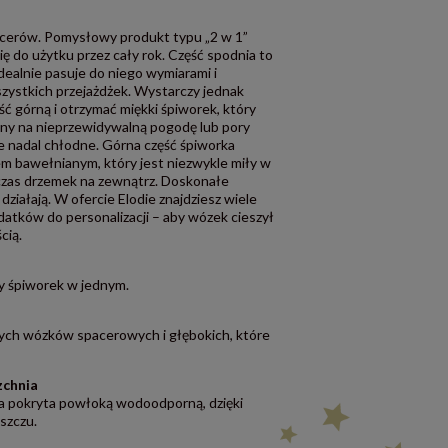
acerów. Pomysłowy produkt typu „2 w 1”
ę do użytku przez cały rok. Część spodnia to
dealnie pasuje do niego wymiarami i
zystkich przejażdżek. Wystarczy jednak
ść górną i otrzymać miękki śpiworek, który
alny na nieprzewidywalną pogodę lub pory
oce nadal chłodne. Górna część śpiworka
m bawełnianym, który jest niezwykle miły w
czas drzemek na zewnątrz. Doskonałe
ziałają. W ofercie Elodie znajdziesz wiele
datków do personalizacji – aby wózek cieszył
cią.
y śpiworek w jednym.
ych wózków spacerowych i głębokich, które
zchnia
a pokryta powłoką wodoodporną, dzięki
szczu.