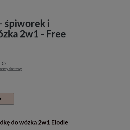
 - śpiworek i
zka 2w1 - Free
a
formy dostawy
w
adkę do wózka 2w1 Elodie