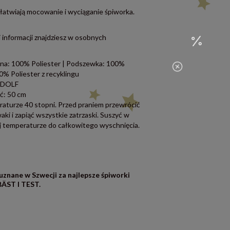
atwiają mocowanie i wyciąganie śpiworka.
 informacji znajdziesz w osobnych
zna: 100% Poliester | Podszewka: 100%
0% Poliester z recyklingu
RUDOLF
ć: 50 cm
aturze 40 stopni. Przed praniem przewrócić
ki i zapiąć wszystkie zatrzaski. Suszyć w
j temperaturze do całkowitego wyschnięcia.
uznane w Szwecji za najlepsze śpiworki
BÄST I TEST.