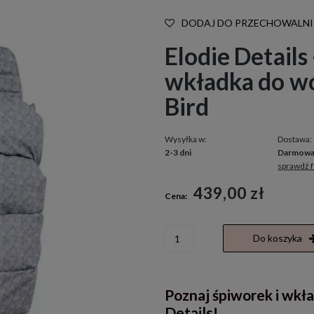
DODAJ DO PRZECHOWALNI
Elodie Details
wkładka do wó
Bird
Wysyłka w:
Dostawa:
2-3 dni
Darmow
sprawdź 
Cena nie zawiera ewentualnych kosztó
439,00 zł
Cena:
płatności
Do koszyka
Poznaj śpiworek i wkł
Details!