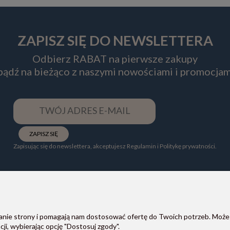
ZAPISZ SIĘ DO NEWSLETTERA
Odbierz RABAT na pierwsze zakupy
 bądź na bieżąco z naszymi nowościami i promocjam
ZAPISZ SIĘ
Zapisując się do newslettera, akceptujesz Regulamin i Politykę prywatności.
ałanie strony i pomagają nam dostosować ofertę do Twoich potrzeb. Może
POMOC
PŁATNOŚCI I DOSTAWA
ji, wybierając opcję "Dostosuj zgody".