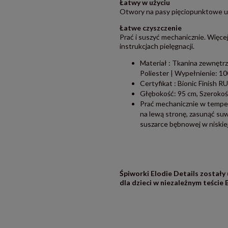
Łatwy w użyciu
Otwory na pasy pięciopunktowe uł
Łatwe czyszczenie
Prać i suszyć mechanicznie. Więcej
instrukcjach pielęgnacji.
Materiał : Tkanina zewnętr
Poliester | Wypełnienie: 10
Certyfikat : Bionic Finish 
Głębokość: 95 cm, Szerokoś
Prać mechanicznie w temper
na lewą stronę, zasunąć suwa
suszarce bębnowej w niskie
Śpiworki Elodie Details zostały 
dla dzieci w niezależnym teście 