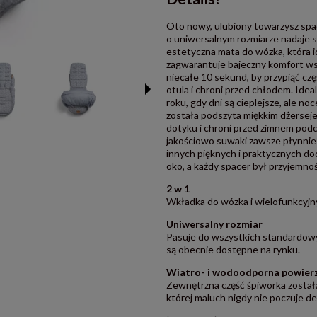
Oto nowy, ulubiony towarzysz sp
o uniwersalnym rozmiarze nadaje si
estetyczna mata do wózka, która i
zagwarantuje bajeczny komfort ws
niecałe 10 sekund, by przypiąć czę
otula i chroni przed chłodem. Ide
roku, gdy dni są cieplejsze, ale n
została podszyta miękkim dżerseje
dotyku i chroni przed zimnem pod
jakościowo suwaki zawsze płynnie d
innych pięknych i praktycznych do
oko, a każdy spacer był przyjemnoś
2 w 1
Wkładka do wózka i wielofunkcyjn
Uniwersalny rozmiar
Pasuje do wszystkich standardow
są obecnie dostępne na rynku.
Wiatro- i wodoodporna powier
Zewnętrzna część śpiworka został
której maluch nigdy nie poczuje de