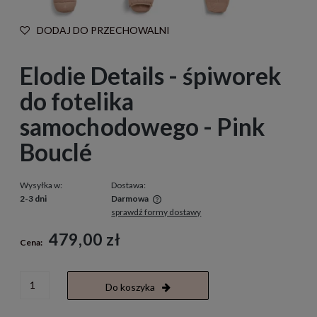
DODAJ DO PRZECHOWALNI
Elodie Details - śpiworek
do fotelika
samochodowego - Pink
Bouclé
Wysyłka w:
Dostawa:
2-3 dni
Darmowa
sprawdź formy dostawy
Cena nie zawiera ewentualnych kosztów płatności
479,00 zł
Cena:
Do koszyka