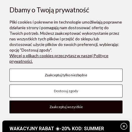
Dbamy o Twoją prywatność
ZAPISZ SIĘ
Pliki cookies i pokrewne im technologie umożliwiają poprawne
Zapisując się do newslettera, akceptujesz Regulamin i Politykę
działanie strony i pomagają nam dostosować ofertę do
prywatności.
Twoich potrzeb. Możesz zaakceptować wykorzystanie przez
nas wszystkich tych plików i przejść do sklepu lub
dostosować użycie plików do swoich preferencji, wybierając
opcję "Dostosuj zgody".
Więcej o plikach cookies przeczytasz w naszej Polityce
prywatności.
O NAS
Zaakceptuj tylko niezbędne
POMOC
Dostosuj zgody
PŁATNOŚCI I DOSTAWA
MOON STORE W SOCIAL MEDIA
Zaakceptuj wszystkie
Pokaż pełną wersję strony
, powered by
.