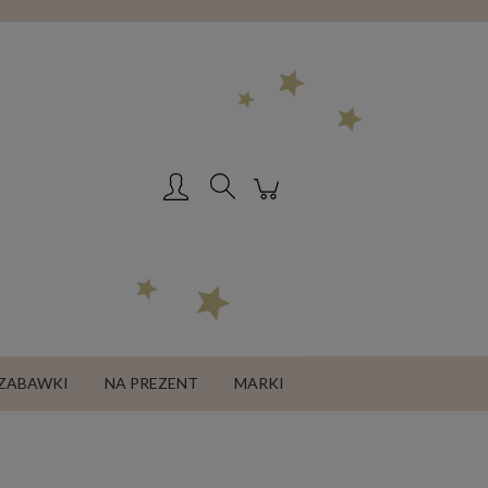
Zarejestruj się
Zaloguj się
ZABAWKI
NA PREZENT
MARKI