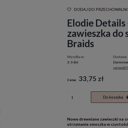
DODAJ DO PRZECHOWALNI
Elodie Details
zawieszka do 
Braids
Wysyłka w:
Dostawa:
2-3 dni
Darmow
sprawdź 
Cena nie zawiera ewentualnych kosztó
33,75 zł
Cena:
płatności
Do koszyka
Nowe drewniane zawieszki na sm
utrzymanie smoczka w czystości