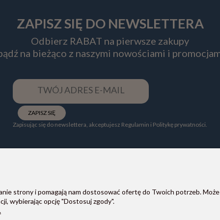
ZAPISZ SIĘ DO NEWSLETTERA
Odbierz RABAT na pierwsze zakupy
 bądź na bieżąco z naszymi nowościami i promocjam
ZAPISZ SIĘ
Zapisując się do newslettera, akceptujesz Regulamin i Politykę prywatności.
POMOC
PŁATNOŚCI I DOSTAWA
ałanie strony i pomagają nam dostosować ofertę do Twoich potrzeb. Może
ji, wybierając opcję "Dostosuj zgody".
Regulaminy
Formy płatności
.
Zwroty i reklamacje
Koszt i czas dostawy