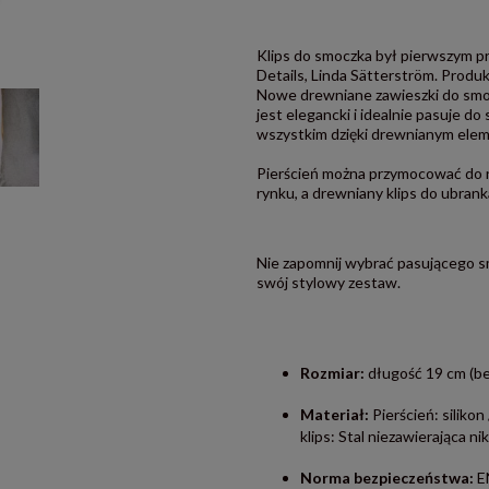
Klips do smoczka był pierwszym pr
Details, Linda Sätterström. Produ
Nowe drewniane zawieszki do smocz
jest elegancki i idealnie pasuje do
wszystkim dzięki drewnianym elem
Pierścień można przymocować do 
rynku, a drewniany klips do ubran
Nie zapomnij wybrać pasującego s
swój stylowy zestaw.
Rozmiar:
długość 19 cm (bez 
Materiał:
Pierścień: silikon
klips: Stal niezawierająca n
Norma bezpieczeństwa:
EN