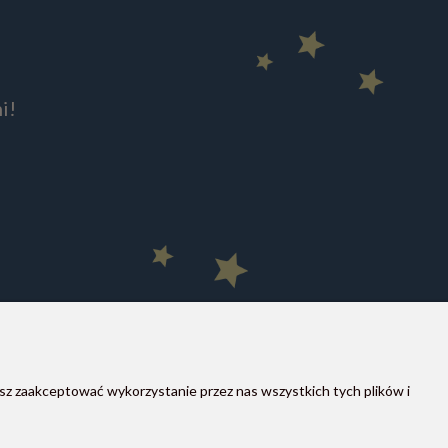
i!
MOON STORE W SOCIAL MEDIA
sz zaakceptować wykorzystanie przez nas wszystkich tych plików i
Instagram
Facebook