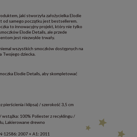
oduktem, jaki stworzyła założycielka Elodie
kt od samego początku jest bestsellerem.
ka to innowacyjny projekt, który nie tylko
 smoczków Elodie Details, ale przede
entom jest niezwykle trwały.
niemal wszystkich smoczków dostępnych na
ka Twojego dziecka.
moczka Elodie Details, aby skompletować
pierścienia i klipsa) / szerokość 3,5 cm
 / wstążka: 100% Poliester z recyklingu /
iklu, Lakierowane drewno
-12586: 2007 + A1: 2011