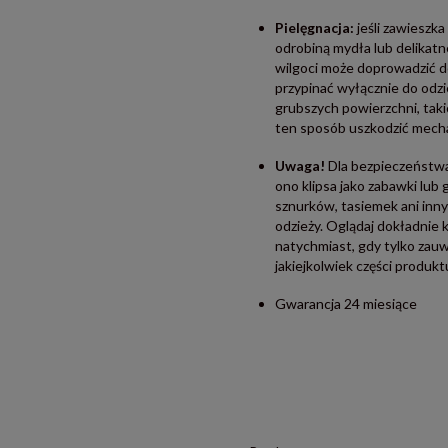
Pielęgnacja:
jeśli zawieszka
odrobiną mydła lub delikatn
wilgoci może doprowadzić do
przypinać wyłącznie do odzi
grubszych powierzchni, taki
ten sposób uszkodzić mecha
Uwaga!
Dla bezpieczeństwa
ono klipsa jako zabawki lub 
sznurków, tasiemek ani inn
odzieży. Oglądaj dokładnie 
natychmiast, gdy tylko zauw
jakiejkolwiek części produkt
Gwarancja 24 miesiące