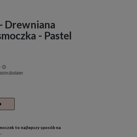
 - Drewniana
smoczka - Pastel
a
formy dostawy
w
oczek to najlepszy sposób na
.