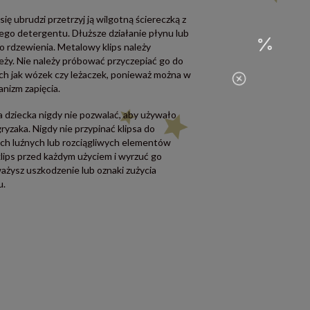
 się ubrudzi przetrzyj ją wilgotną ściereczką z
ego detergentu. Dłuższe działanie płynu lub
 rdzewienia. Metalowy klips należy
eży. Nie należy próbować przyczepiać go do
ch jak wózek czy leżaczek, ponieważ można w
nizm zapięcia.
 dziecka nigdy nie pozwalać, aby używało
gryzaka. Nigdy nie przypinać klipsa do
ych luźnych lub rozciągliwych elementów
klips przed każdym użyciem i wyrzuć go
ażysz uszkodzenie lub oznaki zużycia
u.